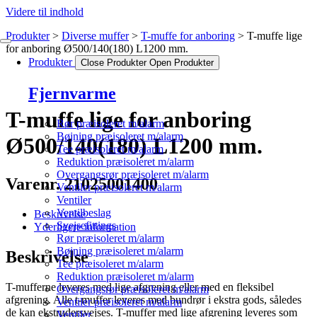
Videre til indhold
Produkter
Diverse muffer
T-muffe for anboring
T-muffe lige
for anboring Ø500/140(180) L1200 mm.
Produkter
Close Produkter
Open Produkter
Fjernvarme
T-muffe lige for anboring
Rør præisoleret m/alarm
Bøjning præisoleret m/alarm
Ø500/140(180) L1200 mm.
Tee præisoleret m/alarm
Reduktion præisoleret m/alarm
Overgangsrør præisoleret m/alarm
Varenr. 21025001400
Ventiler præisoleret m/alarm
Ventiler
Ventilbeslag
Beskrivelse
Svejsefittings
Yderligere information
Rør præisoleret m/alarm
Bøjning præisoleret m/alarm
Beskrivelse
Tee præisoleret m/alarm
Reduktion præisoleret m/alarm
T-mufferne leveres med lige afgrening eller med en fleksibel
Overgangsrør præisoleret m/alarm
afgrening. Alle t-muffer leveres med bundrør i ekstra gods, således
Ventiler præisoleret m/alarm
de kan ekstrudersvejses. T-muffer med lige afgrening leveres som
Ventiler