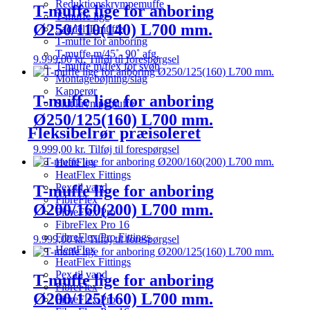
Reduktionskrympemuffe
T-muffe lige for anboring
T-muffe lige
Ø250/110(140) L700 mm.
Saddel T-muffe
T-muffe for anboring
T-muffe m/45˚- 90˚ afg.
9.999,00
kr.
Tilføj til forespørgsel
T-muffe m/flex for svøb
Montagebøjning/slag
Kapperør
T-muffe lige for anboring
Slut krympemuffe
Ø250/125(160) L700 mm.
Fleksibelrør præisoleret
9.999,00
kr.
Tilføj til forespørgsel
HeatFlex
HeatFlex Fittings
Pex til vand
T-muffe lige for anboring
FibreFlex
Ø200/160(200) L700 mm.
FibreFlex Pro
FibreFlex Pro 16
FibreFlex/Pro Fittings
9.999,00
kr.
Tilføj til forespørgsel
HeatFlex
HeatFlex Fittings
Pex til vand
T-muffe lige for anboring
FibreFlex
Ø200/125(160) L700 mm.
FibreFlex Pro