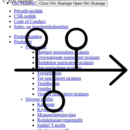
© 2026 Skanego – Tlf. 70 60 44 44
Om Skanego
Close Om Skanego
Open Om Skanego
Privatlivspolitik
CSR-politik
Code of Conduct
Salgs- og leveringsbetingelser
Produktkatalog
Produkter
Fjernvarme
Bøjning præisoleret m/alarm
Overgangsrør præisoleret m/alarm
Reduktion præisoleret m/alarm
Rør præisoleret m/alarm
Svejsefittings
Tee præisoleret m/alarm
Ventilbeslag
Ventiler
Ventiler præisoleret m/alarm
Diverse muffer
Kapperør
Krympemuffe
Montagebøjning/slag
Reduktionskrympemuffe
Saddel T-muffe