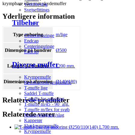
krympbare eller som skydemuffer
Ventilbeslag
Svejsefittings
Yderligere information
Tilbehør
Type anboring
m/lige
Centeringsringe
Endcap
Centeringsringe
Dimension på bundrør
Ø500
Endcap
Diverse muffer
Længde på bundrør
1200 mm.
Krympemuffe
Dimension på afgrening
Ø140(180)
Reduktionskrympemuffe
T-muffe lige
Saddel T-muffe
Relaterede produkter
T-muffe for anboring
T-muffe m/45˚- 90˚ afg.
T-muffe m/flex for svøb
Relaterede varer
Montagebøjning/slag
Kapperør
Slut krympemuffe
Krympemuffe