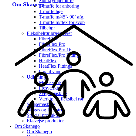
Slut krympemuffe
Om Skanego
T-muffe for anboring
T-muffe lige
T-muffe m/45˚- 90˚ afg.
T-muffe m/flex for svøb
Tilbehør
Fleksibelrør præisoleret
FibreFlex
FibreFlex Pro
FibreFlex Pro 16
FibreFlex/Pro Fittings
HeatFlex
HeatFlex Fittings
Pex til vand
Udlejning
Muffe værktøj
Presværktøj
Svejsemaskine
Værktøj til fleksibel rør
Svejsemaskine
Biogas og Industri
Special produkter
El-svejse produkter
Om Skanego
Om Skanego