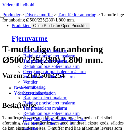
Videre til indhold
Produkter
Diverse muffer
T-muffe for anboring
T-muffe lige
for anboring Ø500/225(280) L800 mm.
Produkter
Close Produkter
Open Produkter
Fjernvarme
T-muffe lige for anboring
Rør præisoleret m/alarm
Bøjning præisoleret m/alarm
Ø500/225(280) L800 mm.
Tee præisoleret m/alarm
Reduktion præisoleret m/alarm
Overgangsrør præisoleret m/alarm
Varenr. 21025002254
Ventiler præisoleret m/alarm
Ventiler
Ventilbeslag
Beskrivelse
Svejsefittings
Yderligere information
Rør præisoleret m/alarm
Bøjning præisoleret m/alarm
Beskrivelse
Tee præisoleret m/alarm
Reduktion præisoleret m/alarm
T-mufferne leveres med lige afgrening eller med en fleksibel
Overgangsrør præisoleret m/alarm
afgrening. Alle t-muffer leveres med bundrør i ekstra gods, således
Ventiler præisoleret m/alarm
de kan ekstrudersvejses. T-muffer med lige afgrening leveres som
Ventiler