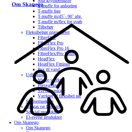
Slut krympemuffe
Om Skanego
T-muffe for anboring
T-muffe lige
T-muffe m/45˚- 90˚ afg.
T-muffe m/flex for svøb
Tilbehør
Fleksibelrør præisoleret
FibreFlex
FibreFlex Pro
FibreFlex Pro 16
FibreFlex/Pro Fittings
HeatFlex
HeatFlex Fittings
Pex til vand
Udlejning
Muffe værktøj
Presværktøj
Svejsemaskine
Værktøj til fleksibel rør
Svejsemaskine
Biogas og Industri
Special produkter
El-svejse produkter
Om Skanego
Om Skanego