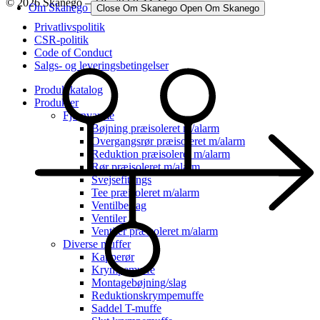
© 2026 Skanego – Tlf. 70 60 44 44
Om Skanego
Close Om Skanego
Open Om Skanego
Privatlivspolitik
CSR-politik
Code of Conduct
Salgs- og leveringsbetingelser
Produktkatalog
Produkter
Fjernvarme
Bøjning præisoleret m/alarm
Overgangsrør præisoleret m/alarm
Reduktion præisoleret m/alarm
Rør præisoleret m/alarm
Svejsefittings
Tee præisoleret m/alarm
Ventilbeslag
Ventiler
Ventiler præisoleret m/alarm
Diverse muffer
Kapperør
Krympemuffe
Montagebøjning/slag
Reduktionskrympemuffe
Saddel T-muffe