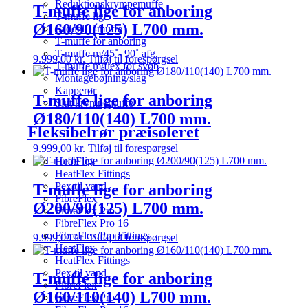
Reduktionskrympemuffe
T-muffe lige for anboring
T-muffe lige
Ø160/90(125) L700 mm.
Saddel T-muffe
T-muffe for anboring
T-muffe m/45˚- 90˚ afg.
9.999,00
kr.
Tilføj til forespørgsel
T-muffe m/flex for svøb
Montagebøjning/slag
Kapperør
T-muffe lige for anboring
Slut krympemuffe
Ø180/110(140) L700 mm.
Fleksibelrør præisoleret
9.999,00
kr.
Tilføj til forespørgsel
HeatFlex
HeatFlex Fittings
Pex til vand
T-muffe lige for anboring
FibreFlex
Ø200/90(125) L700 mm.
FibreFlex Pro
FibreFlex Pro 16
FibreFlex/Pro Fittings
9.999,00
kr.
Tilføj til forespørgsel
HeatFlex
HeatFlex Fittings
Pex til vand
T-muffe lige for anboring
FibreFlex
Ø160/110(140) L700 mm.
FibreFlex Pro