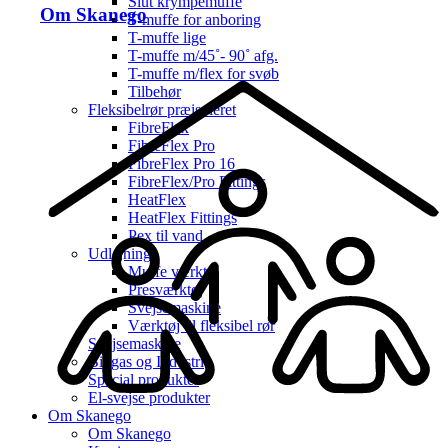
Slut krympemuffe
Om Skanego
T-muffe for anboring
T-muffe lige
T-muffe m/45˚- 90˚ afg.
T-muffe m/flex for svøb
Tilbehør
Fleksibelrør præisoleret
FibreFlex
FibreFlex Pro
FibreFlex Pro 16
FibreFlex/Pro Fittings
HeatFlex
HeatFlex Fittings
Pex til vand
Udlejning
Muffe værktøj
Presværktøj
Svejsemaskine
Værktøj til fleksibel rør
Svejsemaskine
Biogas og Industri
Special produkter
El-svejse produkter
Om Skanego
Om Skanego