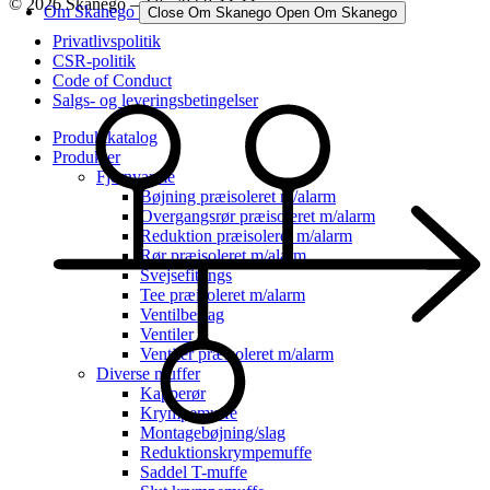
© 2026 Skanego – Tlf. 70 60 44 44
Om Skanego
Close Om Skanego
Open Om Skanego
Privatlivspolitik
CSR-politik
Code of Conduct
Salgs- og leveringsbetingelser
Produktkatalog
Produkter
Fjernvarme
Bøjning præisoleret m/alarm
Overgangsrør præisoleret m/alarm
Reduktion præisoleret m/alarm
Rør præisoleret m/alarm
Svejsefittings
Tee præisoleret m/alarm
Ventilbeslag
Ventiler
Ventiler præisoleret m/alarm
Diverse muffer
Kapperør
Krympemuffe
Montagebøjning/slag
Reduktionskrympemuffe
Saddel T-muffe