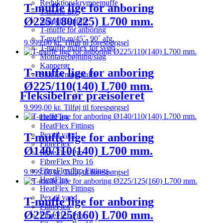
Reduktionskrympemuffe
T-muffe lige for anboring
T-muffe lige
Ø225/180(225) L700 mm.
Saddel T-muffe
T-muffe for anboring
T-muffe m/45˚- 90˚ afg.
9.999,00
kr.
Tilføj til forespørgsel
T-muffe m/flex for svøb
Montagebøjning/slag
Kapperør
T-muffe lige for anboring
Slut krympemuffe
Ø225/110(140) L700 mm.
Fleksibelrør præisoleret
9.999,00
kr.
Tilføj til forespørgsel
HeatFlex
HeatFlex Fittings
Pex til vand
T-muffe lige for anboring
FibreFlex
Ø140/110(140) L700 mm.
FibreFlex Pro
FibreFlex Pro 16
FibreFlex/Pro Fittings
9.999,00
kr.
Tilføj til forespørgsel
HeatFlex
HeatFlex Fittings
Pex til vand
T-muffe lige for anboring
FibreFlex
Ø225/125(160) L700 mm.
FibreFlex Pro