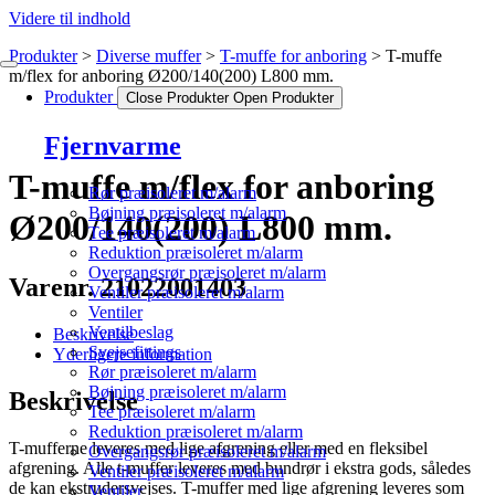
Videre til indhold
Produkter
Diverse muffer
T-muffe for anboring
T-muffe
m/flex for anboring Ø200/140(200) L800 mm.
Produkter
Close Produkter
Open Produkter
Fjernvarme
T-muffe m/flex for anboring
Rør præisoleret m/alarm
Bøjning præisoleret m/alarm
Ø200/140(200) L800 mm.
Tee præisoleret m/alarm
Reduktion præisoleret m/alarm
Overgangsrør præisoleret m/alarm
Varenr. 21022001403
Ventiler præisoleret m/alarm
Ventiler
Ventilbeslag
Beskrivelse
Svejsefittings
Yderligere information
Rør præisoleret m/alarm
Bøjning præisoleret m/alarm
Beskrivelse
Tee præisoleret m/alarm
Reduktion præisoleret m/alarm
T-mufferne leveres med lige afgrening eller med en fleksibel
Overgangsrør præisoleret m/alarm
afgrening. Alle t-muffer leveres med bundrør i ekstra gods, således
Ventiler præisoleret m/alarm
de kan ekstrudersvejses. T-muffer med lige afgrening leveres som
Ventiler