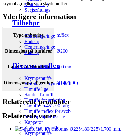
krympbare eller som skydemuffer
Ventilbeslag
Svejsefittings
Yderligere information
Tilbehør
Type anboring
m/flex
Centeringsringe
Endcap
Centeringsringe
Dimension på bundrør
Ø200
Endcap
Diverse muffer
Længde på bundrør
800 mm.
Krympemuffe
Dimension på afgrening
Ø140(200)
Reduktionskrympemuffe
T-muffe lige
Saddel T-muffe
Relaterede produkter
T-muffe for anboring
T-muffe m/45˚- 90˚ afg.
T-muffe m/flex for svøb
Relaterede varer
Montagebøjning/slag
Kapperør
Slut krympemuffe
Krympemuffe