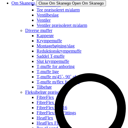
Om Skanego
Close Om Skanego
Open Om Skanego
Svejsefittings
Tee præisoleret m/alarm
Ventilbeslag
Ventiler
Ventiler præisoleret m/alarm
Diverse muffer
Kapperør
Krympemuffe
Montagebøjning/slag
Reduktionskrympemuffe
Saddel T-muffe
Slut krympemuffe
T-muffe for anboring
T-muffe lige
T-muffe m/45˚- 90˚ afg.
T-muffe m/flex for svøb
Tilbehør
Fleksibelrør præisoleret
FibreFlex
FibreFlex Pro
FibreFlex Pro 16
FibreFlex/Pro Fittings
HeatFlex
HeatFlex Fittings