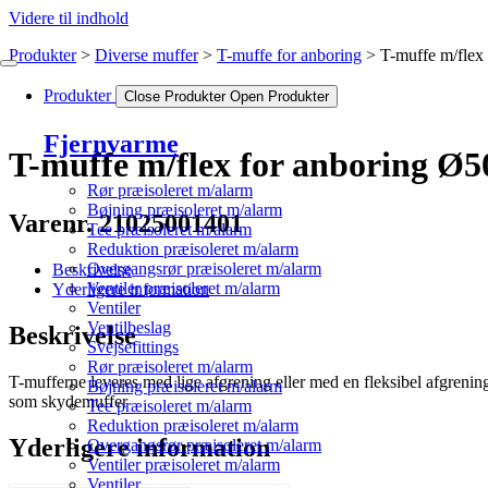
Videre til indhold
Produkter
Diverse muffer
T-muffe for anboring
T-muffe m/flex
Produkter
Close Produkter
Open Produkter
Fjernvarme
T-muffe m/flex for anboring Ø
Rør præisoleret m/alarm
Bøjning præisoleret m/alarm
Varenr. 21025001401
Tee præisoleret m/alarm
Reduktion præisoleret m/alarm
Overgangsrør præisoleret m/alarm
Beskrivelse
Ventiler præisoleret m/alarm
Yderligere information
Ventiler
Ventilbeslag
Beskrivelse
Svejsefittings
Rør præisoleret m/alarm
T-mufferne leveres med lige afgrening eller med en fleksibel afgrenin
Bøjning præisoleret m/alarm
som skydemuffer
Tee præisoleret m/alarm
Reduktion præisoleret m/alarm
Yderligere information
Overgangsrør præisoleret m/alarm
Ventiler præisoleret m/alarm
Ventiler