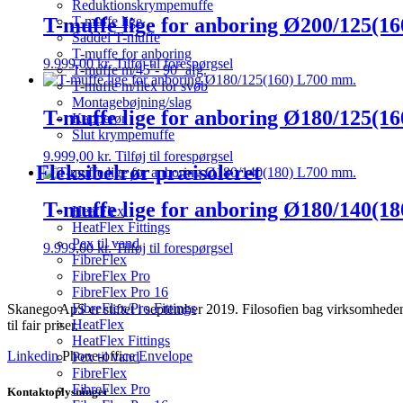
Reduktionskrympemuffe
T-muffe lige for anboring Ø200/125(1
T-muffe lige
Saddel T-muffe
T-muffe for anboring
9.999,00
kr.
Tilføj til forespørgsel
T-muffe m/45˚- 90˚ afg.
T-muffe m/flex for svøb
Montagebøjning/slag
T-muffe lige for anboring Ø180/125(1
Kapperør
Slut krympemuffe
9.999,00
kr.
Tilføj til forespørgsel
Fleksibelrør præisoleret
T-muffe lige for anboring Ø180/140(1
HeatFlex
HeatFlex Fittings
Pex til vand
9.999,00
kr.
Tilføj til forespørgsel
FibreFlex
FibreFlex Pro
FibreFlex Pro 16
FibreFlex/Pro Fittings
Skanego ApS er stiftet i september 2019. Filosofien bag virksomheden e
HeatFlex
til fair priser.
HeatFlex Fittings
Linkedin
Phone-office
Envelope
Pex til vand
FibreFlex
FibreFlex Pro
Kontaktoplysninger