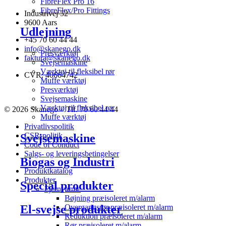
FibreFlex Pro 16
FibreFlex/Pro Fittings
Industrivej 52
9600 Aars
Udlejning
+45 70 60 44 44
info@skanego.dk
Presværktøj
faktura@skanego.dk
Svejsemaskine
Værktøj til fleksibel rør
CVR: 40664742
Muffe værktøj
Presværktøj
Svejsemaskine
Værktøj til fleksibel rør
© 2026 Skanego – Tlf. 70 60 44 44
Muffe værktøj
Privatlivspolitik
CSR-politik
Svejsemaskine
Code of Conduct
Salgs- og leveringsbetingelser
Biogas og Industri
Produktkatalog
Produkter
Special produkter
Fjernvarme
Bøjning præisoleret m/alarm
El-svejse produkter
Overgangsrør præisoleret m/alarm
Reduktion præisoleret m/alarm
Rør præisoleret m/alarm