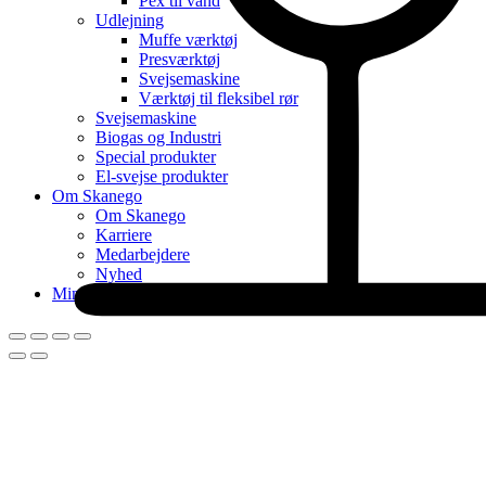
Pex til vand
Udlejning
Muffe værktøj
Presværktøj
Svejsemaskine
Værktøj til fleksibel rør
Svejsemaskine
Biogas og Industri
Special produkter
El-svejse produkter
Om Skanego
Om Skanego
Karriere
Medarbejdere
Nyhed
Min konto