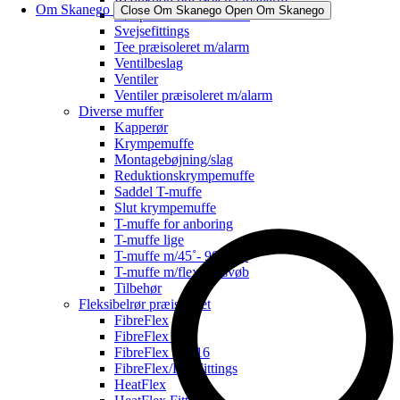
Om Skanego
Close Om Skanego
Open Om Skanego
Rør præisoleret m/alarm
Svejsefittings
Tee præisoleret m/alarm
Ventilbeslag
Ventiler
Ventiler præisoleret m/alarm
Diverse muffer
Kapperør
Krympemuffe
Montagebøjning/slag
Reduktionskrympemuffe
Saddel T-muffe
Slut krympemuffe
T-muffe for anboring
T-muffe lige
T-muffe m/45˚- 90˚ afg.
T-muffe m/flex for svøb
Tilbehør
Fleksibelrør præisoleret
FibreFlex
FibreFlex Pro
FibreFlex Pro 16
FibreFlex/Pro Fittings
HeatFlex