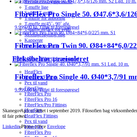
Reduktionskrympemuffe
T-muffe lige
FibreFlex Pro Single 50. Ø47,6*3,6/12
Saddel T-muffe
T-muffe for anboring
T-muffe m/45˚- 90˚ afg.
9.999,00
kr.
Tilføj til forespørgsel
T-muffe m/flex for svøb
Montagebøjning/slag
Kapperør
FibreFlex Pro Twin 90. Ø84+84*6,0/2
Slut krympemuffe
Fleksibelrør præisoleret
9.999,00
kr.
Tilføj til forespørgsel
HeatFlex
Fibreflex Pro Single 40. Ø40*3,7/91 m
HeatFlex Fittings
Pex til vand
FibreFlex
9.999,00
kr.
Tilføj til forespørgsel
FibreFlex Pro
FibreFlex Pro 16
FibreFlex/Pro Fittings
HeatFlex
Skanego ApS er stiftet i september 2019. Filosofien bag virksomheden e
HeatFlex Fittings
til fair priser.
Pex til vand
Linkedin
Phone-office
Envelope
FibreFlex
FibreFlex Pro