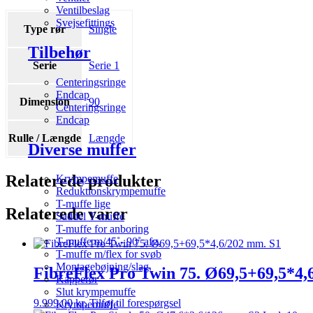
Ventilbeslag
Svejsefittings
Type rør
Single
Tilbehør
Serie
Serie 1
Centeringsringe
Endcap
Dimension
90
Centeringsringe
Endcap
Rulle / Længde
Længde
Diverse muffer
Relaterede produkter
Krympemuffe
Reduktionskrympemuffe
T-muffe lige
Relaterede varer
Saddel T-muffe
T-muffe for anboring
T-muffe m/45˚- 90˚ afg.
T-muffe m/flex for svøb
Montagebøjning/slag
FibreFlex Pro Twin 75. Ø69,5+69,5*4,
Kapperør
Slut krympemuffe
9.999,00
kr.
Tilføj til forespørgsel
Krympemuffe