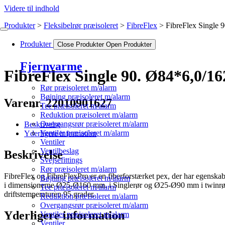
Videre til indhold
Produkter
Fleksibelrør præisoleret
FibreFlex
FibreFlex Single 
Produkter
Close Produkter
Open Produkter
Fjernvarme
FibreFlex Single 90. Ø84*6,0/1
Rør præisoleret m/alarm
Bøjning præisoleret m/alarm
Varenr. 22010901627
Tee præisoleret m/alarm
Reduktion præisoleret m/alarm
Overgangsrør præisoleret m/alarm
Beskrivelse
Ventiler præisoleret m/alarm
Yderligere information
Ventiler
Ventilbeslag
Beskrivelse
Svejsefittings
Rør præisoleret m/alarm
FibreFlex og FibreFlexPro er en fiberforstærket pex, der har egenskaber d
Bøjning præisoleret m/alarm
i dimensionerne Ø25-Ø160 mm. i Singlerør og Ø25-Ø90 mm i twinrør. 
Tee præisoleret m/alarm
driftstemperaturen 95 grader.
Reduktion præisoleret m/alarm
Overgangsrør præisoleret m/alarm
Yderligere information
Ventiler præisoleret m/alarm
Ventiler