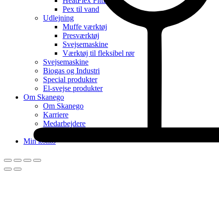
HeatFlex Fittings
Pex til vand
Udlejning
Muffe værktøj
Presværktøj
Svejsemaskine
Værktøj til fleksibel rør
Svejsemaskine
Biogas og Industri
Special produkter
El-svejse produkter
Om Skanego
Om Skanego
Karriere
Medarbejdere
Nyhed
Min konto