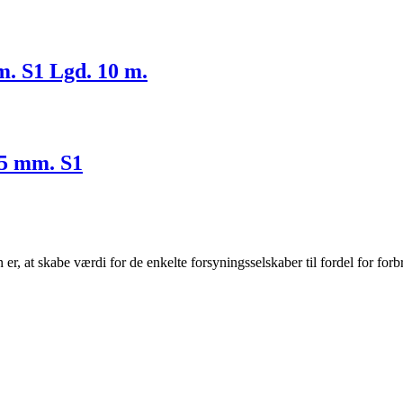
m. S1 Lgd. 10 m.
25 mm. S1
r, at skabe værdi for de enkelte forsyningsselskaber til fordel for forb