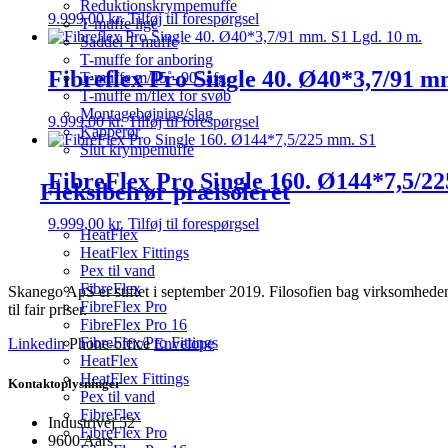
Reduktionskrympemuffe
9.999,00
kr.
Tilføj til forespørgsel
T-muffe lige
Saddel T-muffe
T-muffe for anboring
Fibreflex Pro Single 40. Ø40*3,7/91 m
T-muffe m/45˚- 90˚ afg.
T-muffe m/flex for svøb
Montagebøjning/slag
9.999,00
kr.
Tilføj til forespørgsel
Kapperør
Slut krympemuffe
FibreFlex Pro Single 160. Ø144*7,5/2
Fleksibelrør præisoleret
9.999,00
kr.
Tilføj til forespørgsel
HeatFlex
HeatFlex Fittings
Pex til vand
FibreFlex
Skanego ApS er stiftet i september 2019. Filosofien bag virksomheden e
FibreFlex Pro
til fair priser.
FibreFlex Pro 16
FibreFlex/Pro Fittings
Linkedin
Phone-office
Envelope
HeatFlex
HeatFlex Fittings
Kontaktoplysninger
Pex til vand
FibreFlex
Industrivej 52
FibreFlex Pro
9600 Aars