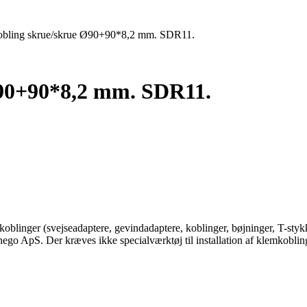
kobling skrue/skrue Ø90+90*8,2 mm. SDR11.
Ø90+90*8,2 mm. SDR11.
blinger (svejseadaptere, gevindadaptere, koblinger, bøjninger, T-styk
kanego ApS. Der kræves ikke specialværktøj til installation af klemkobl