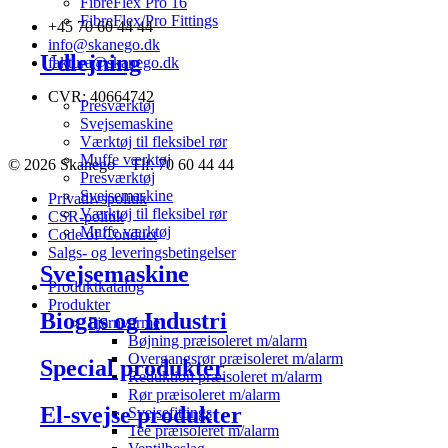
FibreFlex Pro 16
FibreFlex/Pro Fittings
+45 70 60 44 44
info@skanego.dk
Udlejning
faktura@skanego.dk
CVR: 40664742
Presværktøj
Svejsemaskine
Værktøj til fleksibel rør
Muffe værktøj
© 2026 Skanego – Tlf. 70 60 44 44
Presværktøj
Svejsemaskine
Privatlivspolitik
Værktøj til fleksibel rør
CSR-politik
Muffe værktøj
Code of Conduct
Salgs- og leveringsbetingelser
Svejsemaskine
Produktkatalog
Produkter
Biogas og Industri
Fjernvarme
Bøjning præisoleret m/alarm
Overgangsrør præisoleret m/alarm
Special produkter
Reduktion præisoleret m/alarm
Rør præisoleret m/alarm
El-svejse produkter
Svejsefittings
Tee præisoleret m/alarm