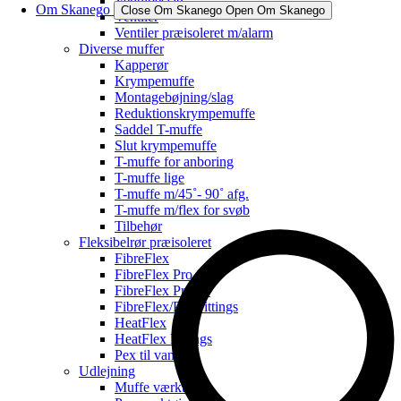
Ventilbeslag
Om Skanego
Close Om Skanego
Open Om Skanego
Ventiler
Ventiler præisoleret m/alarm
Diverse muffer
Kapperør
Krympemuffe
Montagebøjning/slag
Reduktionskrympemuffe
Saddel T-muffe
Slut krympemuffe
T-muffe for anboring
T-muffe lige
T-muffe m/45˚- 90˚ afg.
T-muffe m/flex for svøb
Tilbehør
Fleksibelrør præisoleret
FibreFlex
FibreFlex Pro
FibreFlex Pro 16
FibreFlex/Pro Fittings
HeatFlex
HeatFlex Fittings
Pex til vand
Udlejning
Muffe værktøj