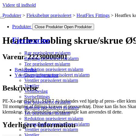
Videre til indhold
Produkter
Fleksibelrør præisoleret
HeatFlex Fittings
Heatflex 
Produkter
Close Produkter
Open Produkter
Heatflex kobling skrue/skrue 
Fjernvarme
Rør præisoleret m/alarm
Varenr. 22230000901
Bøjning præisoleret m/alarm
Tee præisoleret m/alarm
Reduktion præisoleret m/alarm
Beskrivelse
Overgangsrør præisoleret m/alarm
Yderligere information
Ventiler præisoleret m/alarm
Ventiler
Beskrivelse
Ventilbeslag
Svejsefittings
PE-Xa-rør (SDR11, SDR7.4) forbindes ved hjælp af press- eller klemko
Rør præisoleret m/alarm
Til montering af fittings kræves et presværktøj. Disse kan fås hos S
Bøjning præisoleret m/alarm
klemskrue. En almindelig unbrakonøgle kan anvendes til dette.
Tee præisoleret m/alarm
Reduktion præisoleret m/alarm
Yderligere information
Overgangsrør præisoleret m/alarm
Ventiler præisoleret m/alarm
Ventiler