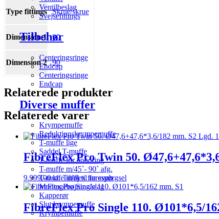
Ventilbeslag
Type fittings
Skrue/skrue
Svejsefittings
Tilbehør
Dimension 1
90
Centeringsringe
Dimension 2
90
Endcap
Centeringsringe
Endcap
Relaterede produkter
Diverse muffer
Relaterede varer
Krympemuffe
Reduktionskrympemuffe
T-muffe lige
Saddel T-muffe
FibreFlex Pro Twin 50. Ø47,6+47,6*3,
T-muffe for anboring
T-muffe m/45˚- 90˚ afg.
9.999,00
kr.
Tilføj til forespørgsel
T-muffe m/flex for svøb
Montagebøjning/slag
Kapperør
Slut krympemuffe
FibreFlex Pro Single 110. Ø101*6,5/1
Krympemuffe