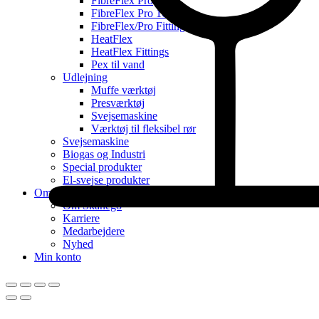
FibreFlex Pro
FibreFlex Pro 16
FibreFlex/Pro Fittings
HeatFlex
HeatFlex Fittings
Pex til vand
Udlejning
Muffe værktøj
Presværktøj
Svejsemaskine
Værktøj til fleksibel rør
Svejsemaskine
Biogas og Industri
Special produkter
El-svejse produkter
Om Skanego
Om Skanego
Karriere
Medarbejdere
Nyhed
Min konto