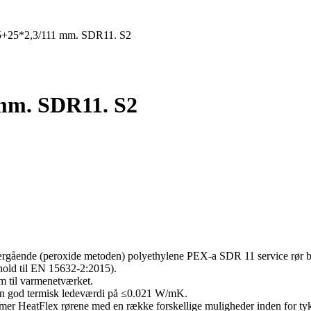
5+25*2,3/111 mm. SDR11. S2
 mm. SDR11. S2
værgående (peroxide metoden) polyethylene PEX-a SDR 11 service rør bl
nhold til EN 15632-2:2015).
m til varmenetværket.
 en god termisk ledeværdi på ≤0.021 W/mK.
mmer HeatFlex rørene med en række forskellige muligheder inden for tykke