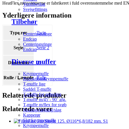
HeatFlex rørsystemerne er fabrikeret i fuld overensstemmelse med 
Ventilbeslag
Svejsefittings
Yderligere information
Tilbehør
Type rør
Twin
Centeringsringe
Endcap
Centeringsringe
Serie
Serie 2
Endcap
Diverse muffer
Dimension
25
Krympemuffe
Rulle / Længde
Rulle
Reduktionskrympemuffe
T-muffe lige
Saddel T-muffe
Relaterede produkter
T-muffe for anboring
T-muffe m/45˚- 90˚ afg.
T-muffe m/flex for svøb
Relaterede varer
Montagebøjning/slag
Kapperør
Slut krympemuffe
Krympemuffe