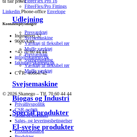
FibreFlex Pro 16
til fair priser.
FibreFlex/Pro Fittings
Linkedin
Phone-office
Envelope
Udlejning
Kontaktoplysninger
Presværktøj
Industrivej 52
Svejsemaskine
9600 Aars
Værktøj til fleksibel rør
Muffe værktøj
+45 70 60 44 44
Presværktøj
info@skanego.dk
Svejsemaskine
faktura@skanego.dk
Værktøj til fleksibel rør
Muffe værktøj
CVR: 40664742
Svejsemaskine
© 2026 Skanego – Tlf. 70 60 44 44
Biogas og Industri
Privatlivspolitik
CSR-politik
Special produkter
Code of Conduct
Salgs- og leveringsbetingelser
El-svejse produkter
Produktkatalog
Produkter