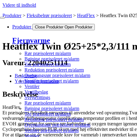
Videre til indhold
Produkter
Fleksibelrør præisoleret
HeatFlex
Heatflex Twin Ø2
Produkter
Close Produkter
Open Produkter
Fjernvarme
Heatflex Twin Ø25+25*2,3/111
Rør præisoleret m/alarm
Bøjning præisoleret m/alarm
Varenr. 22040251114
Tee præisoleret m/alarm
Reduktion præisoleret m/alarm
Overgangsrør præisoleret m/alarm
Beskrivelse
Ventiler præisoleret m/alarm
Yderligere information
Ventiler
Ventilbeslag
Beskrivelse
Svejsefittings
Rør præisoleret m/alarm
HeatFlex.
Bøjning præisoleret m/alarm
Et præisoleret fleksibelt rørsystem til anvendelse ved opvarmning.T
Tee præisoleret m/alarm
vedvarende driftstemperatur (applikations temperatur profilen er i he
Reduktion præisoleret m/alarm
EVOH grænselag for service rør forhindrer at oxygen trænger igenne
Overgangsrør præisoleret m/alarm
Cyclopenthane-baseret PUR skum med høj effektivitet medvirker til
Ventiler præisoleret m/alarm
For at tilpasse sig de varierende krav for varmetab i rørnetværket ko
Ventiler