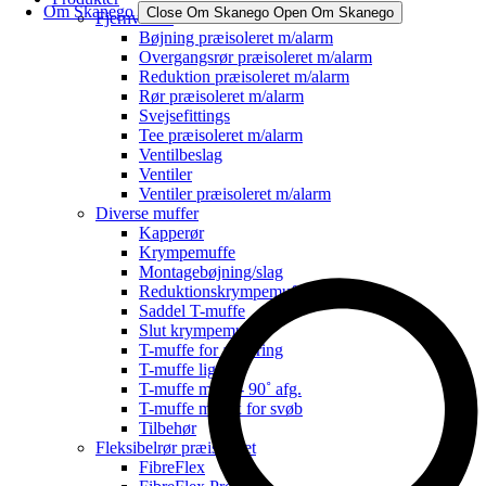
Om Skanego
Close Om Skanego
Open Om Skanego
Fjernvarme
Bøjning præisoleret m/alarm
Overgangsrør præisoleret m/alarm
Reduktion præisoleret m/alarm
Rør præisoleret m/alarm
Svejsefittings
Tee præisoleret m/alarm
Ventilbeslag
Ventiler
Ventiler præisoleret m/alarm
Diverse muffer
Kapperør
Krympemuffe
Montagebøjning/slag
Reduktionskrympemuffe
Saddel T-muffe
Slut krympemuffe
T-muffe for anboring
T-muffe lige
T-muffe m/45˚- 90˚ afg.
T-muffe m/flex for svøb
Tilbehør
Fleksibelrør præisoleret
FibreFlex