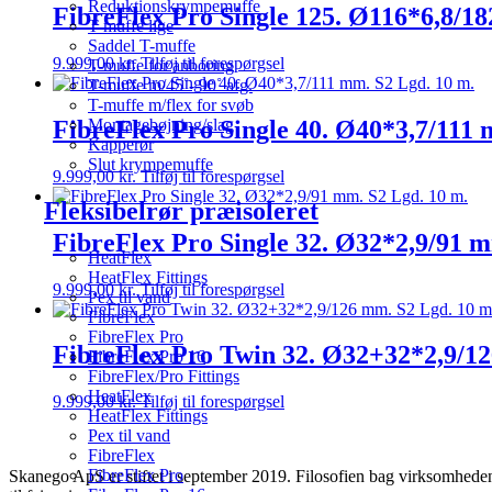
Reduktionskrympemuffe
FibreFlex Pro Single 125. Ø116*6,8/1
T-muffe lige
Saddel T-muffe
9.999,00
kr.
Tilføj til forespørgsel
T-muffe for anboring
T-muffe m/45˚- 90˚ afg.
T-muffe m/flex for svøb
FibreFlex Pro Single 40. Ø40*3,7/111 
Montagebøjning/slag
Kapperør
Slut krympemuffe
9.999,00
kr.
Tilføj til forespørgsel
Fleksibelrør præisoleret
FibreFlex Pro Single 32. Ø32*2,9/91 m
HeatFlex
HeatFlex Fittings
9.999,00
kr.
Tilføj til forespørgsel
Pex til vand
FibreFlex
FibreFlex Pro
FibreFlex Pro Twin 32. Ø32+32*2,9/12
FibreFlex Pro 16
FibreFlex/Pro Fittings
HeatFlex
9.999,00
kr.
Tilføj til forespørgsel
HeatFlex Fittings
Pex til vand
FibreFlex
FibreFlex Pro
Skanego ApS er stiftet i september 2019. Filosofien bag virksomheden e