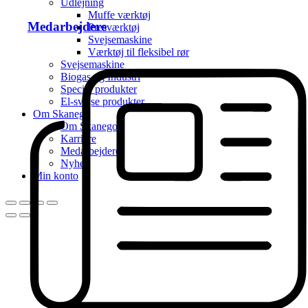
Udlejning
Muffe værktøj
Medarbejdere
Presværktøj
Svejsemaskine
Værktøj til fleksibel rør
Svejsemaskine
Biogas og Industri
Special produkter
El-svejse produkter
Om Skanego
Om Skanego
Karriere
Medarbejdere
Nyhed
Min konto