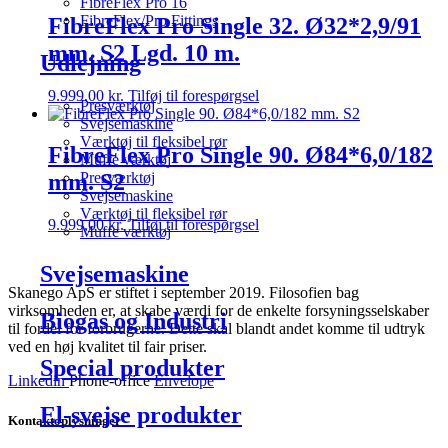
FibreFlex Pro 16
FibreFlex/Pro Fittings
FibreFlex Pro Single 32. Ø32*2,9/91
mm. S2 Lgd. 10 m.
Udlejning
9.999,00
kr.
Tilføj til forespørgsel
Presværktøj
Svejsemaskine
Værktøj til fleksibel rør
FibreFlex Pro Single 90. Ø84*6,0/182
Muffe værktøj
Presværktøj
mm. S2
Svejsemaskine
Værktøj til fleksibel rør
9.999,00
kr.
Tilføj til forespørgsel
Muffe værktøj
Svejsemaskine
Skanego ApS er stiftet i september 2019. Filosofien bag
virksomheden er, at skabe værdi for de enkelte forsyningsselskaber
Biogas og Industri
til fordel for forbrugerne. Dette skal blandt andet komme til udtryk
ved en høj kvalitet til fair priser.
Special produkter
Linkedin
Phone-office
Envelope
El-svejse produkter
Kontaktoplysninger