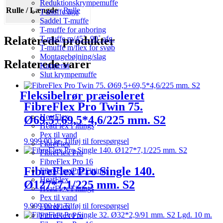
Reduktionskrympemuffe
Rulle / Længde
Rulle
T-muffe lige
Saddel T-muffe
T-muffe for anboring
Relaterede produkter
T-muffe m/45˚- 90˚ afg.
T-muffe m/flex for svøb
Montagebøjning/slag
Relaterede varer
Kapperør
Slut krympemuffe
Fleksibelrør præisoleret
FibreFlex Pro Twin 75.
HeatFlex
Ø69,5+69,5*4,6/225 mm. S2
HeatFlex Fittings
Pex til vand
9.999,00
kr.
Tilføj til forespørgsel
FibreFlex
FibreFlex Pro
FibreFlex Pro 16
FibreFlex Pro Single 140.
FibreFlex/Pro Fittings
HeatFlex
Ø127*7,1/225 mm. S2
HeatFlex Fittings
Pex til vand
9.999,00
kr.
Tilføj til forespørgsel
FibreFlex
FibreFlex Pro