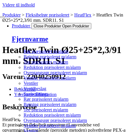
Videre til indhold
Produkter
Fleksibelrør præisoleret
HeatFlex
Heatflex Twin
Ø25+25*2,3/91 mm. SDR11. S1
Produkter
Close Produkter
Open Produkter
Fjernvarme
Heatflex Twin Ø25+25*2,3/91
Rør præisoleret m/alarm
Bøjning præisoleret m/alarm
mm. SDR11. S1
Tee præisoleret m/alarm
Reduktion præisoleret m/alarm
Overgangsrør præisoleret m/alarm
Varenr. 22040250912
Ventiler præisoleret m/alarm
Ventiler
Ventilbeslag
Beskrivelse
Svejsefittings
Yderligere information
Rør præisoleret m/alarm
Bøjning præisoleret m/alarm
Beskrivelse
Tee præisoleret m/alarm
Reduktion præisoleret m/alarm
HeatFlex.
Overgangsrør præisoleret m/alarm
Et præisoleret fleksibelt rørsystem til anvendelse ved
Ventiler præisoleret m/alarm
opvarmning.Tværgående (peroxide metoden) polyethylene PEX-a
Ventiler