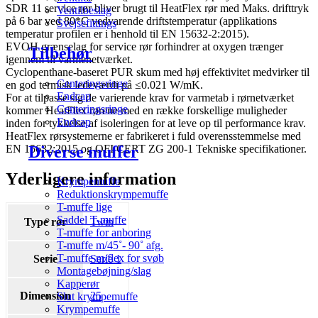
SDR 11 service rør bliver brugt til HeatFlex rør med Maks. drifttryk
Ventilbeslag
på 6 bar ved 80*C vedvarende driftstemperatur (applikations
Svejsefittings
temperatur profilen er i henhold til EN 15632-2:2015).
EVOH grænselag for service rør forhindrer at oxygen trænger
Tilbehør
igennem til varmenetværket.
Cyclopenthane-baseret PUR skum med høj effektivitet medvirker til
Centeringsringe
en god termisk ledeværdi på ≤0.021 W/mK.
Endcap
For at tilpasse sig de varierende krav for varmetab i rørnetværket
Centeringsringe
kommer HeatFlex rørene med en række forskellige muligheder
Endcap
inden for tykkelse af isoleringen for at leve op til performance krav.
HeatFlex rørsystemerne er fabrikeret i fuld overensstemmelse med
Diverse muffer
EN 15632:2015 og OFI CERT ZG 200-1 Tekniske specifikationer.
Yderligere information
Krympemuffe
Reduktionskrympemuffe
T-muffe lige
Saddel T-muffe
Type rør
Twin
T-muffe for anboring
T-muffe m/45˚- 90˚ afg.
T-muffe m/flex for svøb
Serie
Serie 1
Montagebøjning/slag
Kapperør
Dimension
25
Slut krympemuffe
Krympemuffe