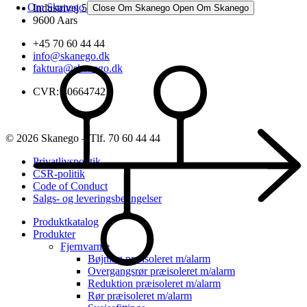
Om Skanego
Industrivej 52
Close Om Skanego
Open Om Skanego
9600 Aars
+45 70 60 44 44
info@skanego.dk
faktura@skanego.dk
CVR: 40664742
© 2026 Skanego – Tlf. 70 60 44 44
Privatlivspolitik
CSR-politik
Code of Conduct
Salgs- og leveringsbetingelser
Produktkatalog
Produkter
Fjernvarme
Bøjning præisoleret m/alarm
Overgangsrør præisoleret m/alarm
Reduktion præisoleret m/alarm
Rør præisoleret m/alarm