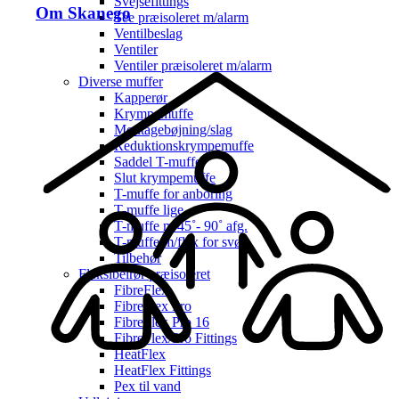
Svejsefittings
Om Skanego
Tee præisoleret m/alarm
Ventilbeslag
Ventiler
Ventiler præisoleret m/alarm
Diverse muffer
Kapperør
Krympemuffe
Montagebøjning/slag
Reduktionskrympemuffe
Saddel T-muffe
Slut krympemuffe
T-muffe for anboring
T-muffe lige
T-muffe m/45˚- 90˚ afg.
T-muffe m/flex for svøb
Tilbehør
Fleksibelrør præisoleret
FibreFlex
FibreFlex Pro
FibreFlex Pro 16
FibreFlex/Pro Fittings
HeatFlex
HeatFlex Fittings
Pex til vand