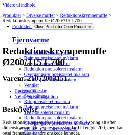
Videre til indhold
Produkter
Diverse muffer
Reduktionskrympemuffe
Reduktionskrympemuffe Ø200/315 L700
Produkter
Close Produkter
Open Produkter
Fjernvarme
Reduktionskrympemuffe
Rør præisoleret m/alarm
Bøjning præisoleret m/alarm
Ø200/315 L700
Tee præisoleret m/alarm
Reduktion præisoleret m/alarm
Overgangsrør præisoleret m/alarm
Varenr. 21072003151
Ventiler præisoleret m/alarm
Ventiler
Ventilbeslag
Beskrivelse
Svejsefittings
Yderligere information
Rør præisoleret m/alarm
Bøjning præisoleret m/alarm
Beskrivelse
Tee præisoleret m/alarm
Reduktion præisoleret m/alarm
Reduktionskrympemufferne leveres i op til 4-spring alt efter
Overgangsrør præisoleret m/alarm
dimensionerne. De leveres som standard i længde 700, men kan
Ventiler præisoleret m/alarm
også fremstilles i andre ønskede længder.
Ventiler