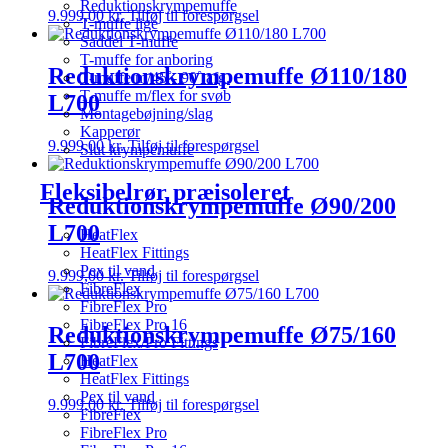
Reduktionskrympemuffe
9.999,00
kr.
Tilføj til forespørgsel
T-muffe lige
Saddel T-muffe
T-muffe for anboring
Reduktionskrympemuffe Ø110/180
T-muffe m/45˚- 90˚ afg.
T-muffe m/flex for svøb
L700
Montagebøjning/slag
Kapperør
9.999,00
kr.
Tilføj til forespørgsel
Slut krympemuffe
Fleksibelrør præisoleret
Reduktionskrympemuffe Ø90/200
L700
HeatFlex
HeatFlex Fittings
Pex til vand
9.999,00
kr.
Tilføj til forespørgsel
FibreFlex
FibreFlex Pro
FibreFlex Pro 16
Reduktionskrympemuffe Ø75/160
FibreFlex/Pro Fittings
L700
HeatFlex
HeatFlex Fittings
Pex til vand
9.999,00
kr.
Tilføj til forespørgsel
FibreFlex
FibreFlex Pro