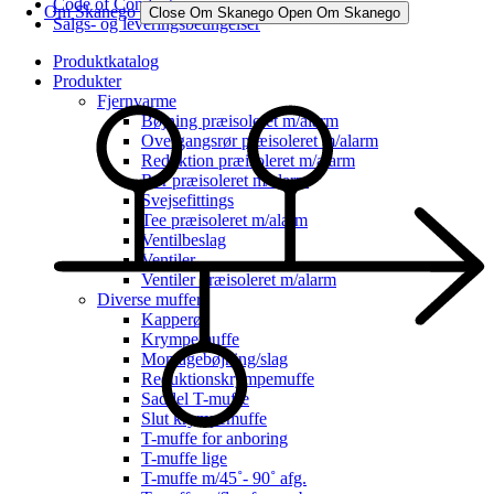
Code of Conduct
Om Skanego
Close Om Skanego
Open Om Skanego
Salgs- og leveringsbetingelser
Produktkatalog
Produkter
Fjernvarme
Bøjning præisoleret m/alarm
Overgangsrør præisoleret m/alarm
Reduktion præisoleret m/alarm
Rør præisoleret m/alarm
Svejsefittings
Tee præisoleret m/alarm
Ventilbeslag
Ventiler
Ventiler præisoleret m/alarm
Diverse muffer
Kapperør
Krympemuffe
Montagebøjning/slag
Reduktionskrympemuffe
Saddel T-muffe
Slut krympemuffe
T-muffe for anboring
T-muffe lige
T-muffe m/45˚- 90˚ afg.