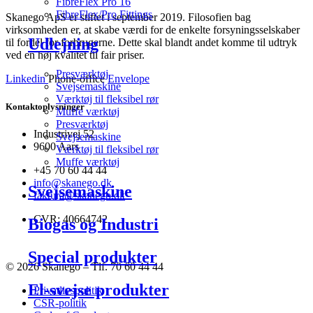
FibreFlex Pro 16
FibreFlex/Pro Fittings
Skanego ApS er stiftet i september 2019. Filosofien bag
virksomheden er, at skabe værdi for de enkelte forsyningsselskaber
Udlejning
til fordel for forbrugerne. Dette skal blandt andet komme til udtryk
ved en høj kvalitet til fair priser.
Presværktøj
Linkedin
Phone-office
Envelope
Svejsemaskine
Værktøj til fleksibel rør
Kontaktoplysninger
Muffe værktøj
Presværktøj
Industrivej 52
Svejsemaskine
9600 Aars
Værktøj til fleksibel rør
Muffe værktøj
+45 70 60 44 44
info@skanego.dk
Svejsemaskine
faktura@skanego.dk
CVR: 40664742
Biogas og Industri
Special produkter
© 2026 Skanego – Tlf. 70 60 44 44
El-svejse produkter
Privatlivspolitik
CSR-politik