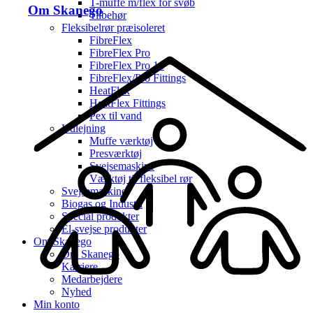
T-muffe m/flex for svøb
Om Skanego
Tilbehør
Fleksibelrør præisoleret
FibreFlex
FibreFlex Pro
FibreFlex Pro 16
FibreFlex/Pro Fittings
HeatFlex
HeatFlex Fittings
Pex til vand
Udlejning
Muffe værktøj
Presværktøj
Svejsemaskine
Værktøj til fleksibel rør
Svejsemaskine
Biogas og Industri
Special produkter
El-svejse produkter
Om Skanego
Om Skanego
Karriere
Medarbejdere
Nyhed
Min konto