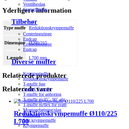
Ventilbeslag
Yderligere information
Svejsefittings
Tilbehør
Type muffe
Reduktionskrympemuffe
Centeringsringe
Endcap
Dimension
Ø200/315
Centeringsringe
Endcap
Længde
L700 mm.
Diverse muffer
Krympemuffe
Relaterede produkter
Reduktionskrympemuffe
T-muffe lige
Relaterede varer
Saddel T-muffe
T-muffe for anboring
T-muffe m/45˚- 90˚ afg.
T-muffe m/flex for svøb
Montagebøjning/slag
Reduktionskrympemuffe Ø110/225
Kapperør
L700
Slut krympemuffe
Krympemuffe