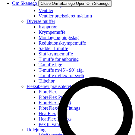
Om Skanego
Close Om Skanego
Open Om Skanego
Ventilbeslag
Ventiler
Ventiler præisoleret m/alarm
Diverse muffer
Kapperør
Krympemuffe
Montagebøjning/slag
Reduktionskrympemuffe
Saddel T-muffe
Slut krympemuffe
T-muffe for anboring
T-muffe lige
T-muffe m/45˚- 90˚ afg.
T-muffe m/flex for svøb
Tilbehør
Fleksibelrør præisoleret
FibreFlex
FibreFlex Pro
FibreFlex Pro 16
FibreFlex/Pro Fittings
HeatFlex
HeatFlex Fittings
Pex til vand
Udlejning