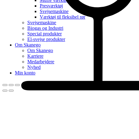
Muffe værktøj
Presværktøj
Svejsemaskine
Værktøj til fleksibel rør
Svejsemaskine
Biogas og Industri
Special produkter
El-svejse produkter
Om Skanego
Om Skanego
Karriere
Medarbejdere
Nyhed
Min konto