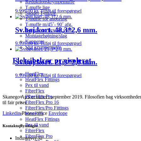
Reduktionskrympemuffe
T-muffe lige
9.999,00
kr.
Tilføj til forespørgsel
Saddel T-muffe
T-muffe for anboring
T-muffe m/45˚- 90˚ afg.
Sv.bøj.kort. 48,3*2,6 mm.
T-muffe m/flex for svøb
Montagebøjning/slag
Kapperør
9.999,00
kr.
Tilføj til forespørgsel
Slut krympemuffe
Fleksibelrør præisoleret
Sv.bøj.kort. 21,3*2,0 mm.
HeatFlex
9.999,00
kr.
Tilføj til forespørgsel
HeatFlex Fittings
Pex til vand
FibreFlex
FibreFlex Pro
Skanego ApS er stiftet i september 2019. Filosofien bag virksomheden e
FibreFlex Pro 16
til fair priser.
FibreFlex/Pro Fittings
Linkedin
Phone-office
Envelope
HeatFlex
HeatFlex Fittings
Pex til vand
Kontaktoplysninger
FibreFlex
FibreFlex Pro
Industrivej 52