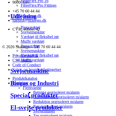
FibreFlex Pro 16
9600 Aars
FibreFlex/Pro Fittings
+45 70 60 44 44
Udlejning
info@skanego.dk
faktura@skanego.dk
Presværktøj
CVR: 40664742
Svejsemaskine
Værktøj til fleksibel rør
Muffe værktøj
Presværktøj
© 2026 Skanego – Tlf. 70 60 44 44
Svejsemaskine
Værktøj til fleksibel rør
Privatlivspolitik
Muffe værktøj
CSR-politik
Code of Conduct
Salgs- og leveringsbetingelser
Svejsemaskine
Produktkatalog
Biogas og Industri
Produkter
Fjernvarme
Bøjning præisoleret m/alarm
Special produkter
Overgangsrør præisoleret m/alarm
Reduktion præisoleret m/alarm
El-svejse produkter
Rør præisoleret m/alarm
Svejsefittings
Tee præisoleret m/alarm