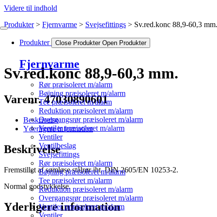
Videre til indhold
Produkter
Fjernvarme
Svejsefittings
Sv.red.konc 88,9-60,3 mm
Produkter
Close Produkter
Open Produkter
Fjernvarme
Sv.red.konc 88,9-60,3 mm.
Rør præisoleret m/alarm
Bøjning præisoleret m/alarm
Varenr. 47030890601
Tee præisoleret m/alarm
Reduktion præisoleret m/alarm
Overgangsrør præisoleret m/alarm
Beskrivelse
Ventiler præisoleret m/alarm
Yderligere information
Ventiler
Ventilbeslag
Beskrivelse
Svejsefittings
Rør præisoleret m/alarm
Fremstillet af sømløse stålrør iht. DIN 2605/EN 10253-2.
Bøjning præisoleret m/alarm
Tee præisoleret m/alarm
Normal godstykkelse.
Reduktion præisoleret m/alarm
Overgangsrør præisoleret m/alarm
Yderligere information
Ventiler præisoleret m/alarm
Ventiler