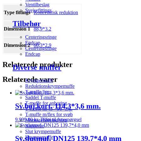
Ventilbeslag
Svejsefittings
Type fittings
Koncentrisk reduktion
Tilbehør
Dimension 1
88,9*3.2
Centeringsringe
Endcap
Dimension 2
60,3*2.9
Centeringsringe
Endcap
Relaterede produkter
Diverse muffer
Relaterede varer
Krympemuffe
Reduktionskrympemuffe
T-muffe lige
Saddel T-muffe
T-muffe for anboring
Sv.bøj.kort. 114,3*3,6 mm.
T-muffe m/45˚- 90˚ afg.
T-muffe m/flex for svøb
9.999,00
kr.
Tilføj til forespørgsel
Montagebøjning/slag
Kapperør
Slut krympemuffe
Sv.slutmuf. DN125 139,7*4,0 mm
Krympemuffe