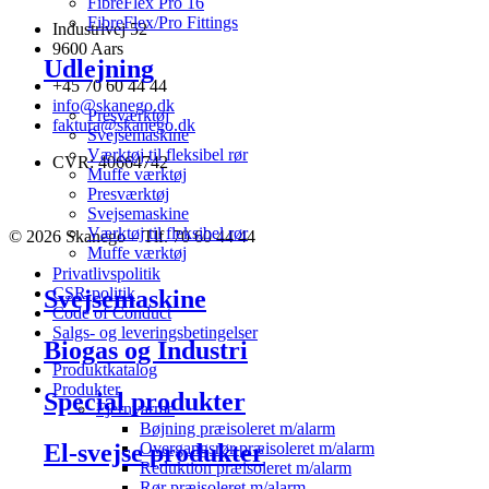
FibreFlex Pro 16
FibreFlex/Pro Fittings
Industrivej 52
9600 Aars
Udlejning
+45 70 60 44 44
info@skanego.dk
Presværktøj
faktura@skanego.dk
Svejsemaskine
Værktøj til fleksibel rør
CVR: 40664742
Muffe værktøj
Presværktøj
Svejsemaskine
Værktøj til fleksibel rør
© 2026 Skanego – Tlf. 70 60 44 44
Muffe værktøj
Privatlivspolitik
CSR-politik
Svejsemaskine
Code of Conduct
Salgs- og leveringsbetingelser
Biogas og Industri
Produktkatalog
Produkter
Special produkter
Fjernvarme
Bøjning præisoleret m/alarm
El-svejse produkter
Overgangsrør præisoleret m/alarm
Reduktion præisoleret m/alarm
Rør præisoleret m/alarm