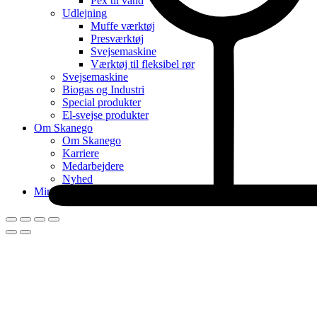
Pex til vand
Udlejning
Muffe værktøj
Presværktøj
Svejsemaskine
Værktøj til fleksibel rør
Svejsemaskine
Biogas og Industri
Special produkter
El-svejse produkter
Om Skanego
Om Skanego
Karriere
Medarbejdere
Nyhed
Min konto