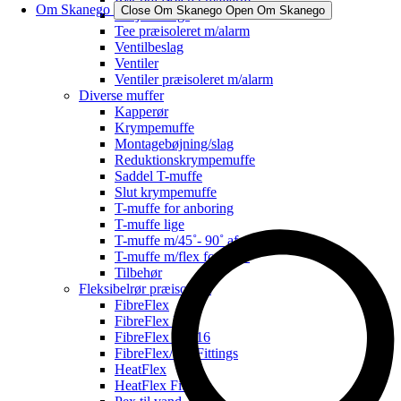
Om Skanego
Close Om Skanego
Open Om Skanego
Svejsefittings
Tee præisoleret m/alarm
Ventilbeslag
Ventiler
Ventiler præisoleret m/alarm
Diverse muffer
Kapperør
Krympemuffe
Montagebøjning/slag
Reduktionskrympemuffe
Saddel T-muffe
Slut krympemuffe
T-muffe for anboring
T-muffe lige
T-muffe m/45˚- 90˚ afg.
T-muffe m/flex for svøb
Tilbehør
Fleksibelrør præisoleret
FibreFlex
FibreFlex Pro
FibreFlex Pro 16
FibreFlex/Pro Fittings
HeatFlex
HeatFlex Fittings