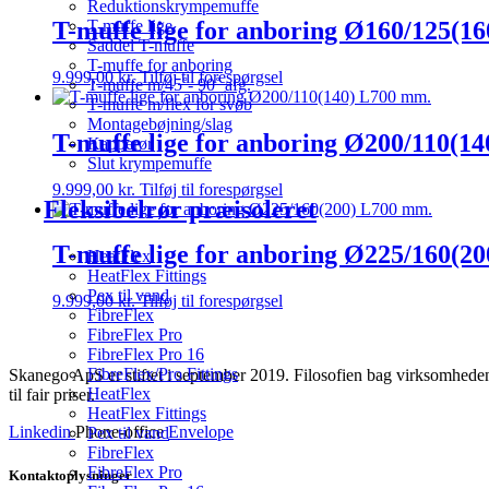
Reduktionskrympemuffe
T-muffe lige for anboring Ø160/125(1
T-muffe lige
Saddel T-muffe
T-muffe for anboring
9.999,00
kr.
Tilføj til forespørgsel
T-muffe m/45˚- 90˚ afg.
T-muffe m/flex for svøb
Montagebøjning/slag
T-muffe lige for anboring Ø200/110(1
Kapperør
Slut krympemuffe
9.999,00
kr.
Tilføj til forespørgsel
Fleksibelrør præisoleret
T-muffe lige for anboring Ø225/160(2
HeatFlex
HeatFlex Fittings
Pex til vand
9.999,00
kr.
Tilføj til forespørgsel
FibreFlex
FibreFlex Pro
FibreFlex Pro 16
FibreFlex/Pro Fittings
Skanego ApS er stiftet i september 2019. Filosofien bag virksomheden e
HeatFlex
til fair priser.
HeatFlex Fittings
Linkedin
Phone-office
Envelope
Pex til vand
FibreFlex
FibreFlex Pro
Kontaktoplysninger