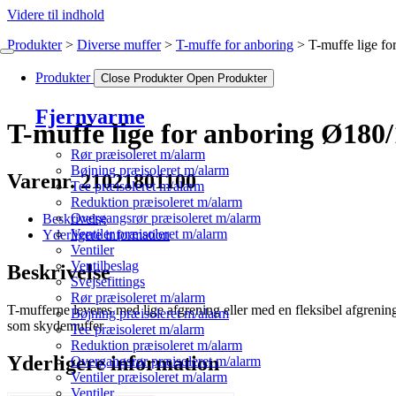
Videre til indhold
Produkter
Diverse muffer
T-muffe for anboring
T-muffe lige f
Produkter
Close Produkter
Open Produkter
Fjernvarme
T-muffe lige for anboring Ø180
Rør præisoleret m/alarm
Bøjning præisoleret m/alarm
Varenr. 21021801100
Tee præisoleret m/alarm
Reduktion præisoleret m/alarm
Overgangsrør præisoleret m/alarm
Beskrivelse
Ventiler præisoleret m/alarm
Yderligere information
Ventiler
Ventilbeslag
Beskrivelse
Svejsefittings
Rør præisoleret m/alarm
T-mufferne leveres med lige afgrening eller med en fleksibel afgrenin
Bøjning præisoleret m/alarm
som skydemuffer
Tee præisoleret m/alarm
Reduktion præisoleret m/alarm
Yderligere information
Overgangsrør præisoleret m/alarm
Ventiler præisoleret m/alarm
Ventiler