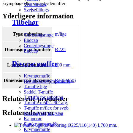
krympbare eller som skydemuffer
Ventilbeslag
Svejsefittings
Yderligere information
Tilbehør
Type anboring
m/lige
Centeringsringe
Endcap
Centeringsringe
Dimension på bundrør
Ø225
Endcap
Diverse muffer
Længde på bundrør
800 mm.
Krympemuffe
Dimension på afgrening
Ø125(160)
Reduktionskrympemuffe
T-muffe lige
Saddel T-muffe
Relaterede produkter
T-muffe for anboring
T-muffe m/45˚- 90˚ afg.
T-muffe m/flex for svøb
Relaterede varer
Montagebøjning/slag
Kapperør
Slut krympemuffe
Krympemuffe