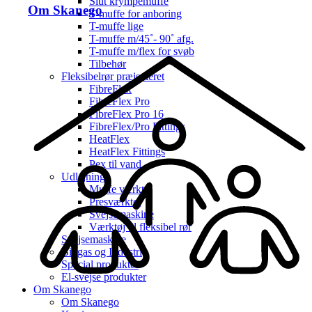
Slut krympemuffe
Om Skanego
T-muffe for anboring
T-muffe lige
T-muffe m/45˚- 90˚ afg.
T-muffe m/flex for svøb
Tilbehør
Fleksibelrør præisoleret
FibreFlex
FibreFlex Pro
FibreFlex Pro 16
FibreFlex/Pro Fittings
HeatFlex
HeatFlex Fittings
Pex til vand
Udlejning
Muffe værktøj
Presværktøj
Svejsemaskine
Værktøj til fleksibel rør
Svejsemaskine
Biogas og Industri
Special produkter
El-svejse produkter
Om Skanego
Om Skanego