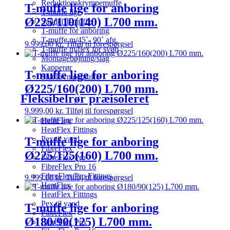
Reduktionskrympemuffe
T-muffe lige for anboring
T-muffe lige
Ø225/110(140) L700 mm.
Saddel T-muffe
T-muffe for anboring
T-muffe m/45˚- 90˚ afg.
9.999,00
kr.
Tilføj til forespørgsel
T-muffe m/flex for svøb
Montagebøjning/slag
Kapperør
T-muffe lige for anboring
Slut krympemuffe
Ø225/160(200) L700 mm.
Fleksibelrør præisoleret
9.999,00
kr.
Tilføj til forespørgsel
HeatFlex
HeatFlex Fittings
Pex til vand
T-muffe lige for anboring
FibreFlex
Ø225/125(160) L700 mm.
FibreFlex Pro
FibreFlex Pro 16
FibreFlex/Pro Fittings
9.999,00
kr.
Tilføj til forespørgsel
HeatFlex
HeatFlex Fittings
Pex til vand
T-muffe lige for anboring
FibreFlex
Ø180/90(125) L700 mm.
FibreFlex Pro