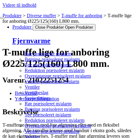
Videre til indhold
Produkter
Diverse muffer
T-muffe for anboring
T-muffe lige
for anboring Ø225/125(160) L800 mm.
Produkter
Close Produkter
Open Produkter
Fjernvarme
T-muffe lige for anboring
Rør præisoleret m/alarm
Bøjning præisoleret m/alarm
Ø225/125(160) L800 mm.
Tee præisoleret m/alarm
Reduktion præisoleret m/alarm
Overgangsrør præisoleret m/alarm
Varenr. 21022251254
Ventiler præisoleret m/alarm
Ventiler
Ventilbeslag
Beskrivelse
Svejsefittings
Yderligere information
Rør præisoleret m/alarm
Bøjning præisoleret m/alarm
Beskrivelse
Tee præisoleret m/alarm
Reduktion præisoleret m/alarm
T-mufferne leveres med lige afgrening eller med en fleksibel
Overgangsrør præisoleret m/alarm
afgrening. Alle t-muffer leveres med bundrør i ekstra gods, således
Ventiler præisoleret m/alarm
de kan ekstrudersvejses. T-muffer med lige afgrening leveres som
Ventiler