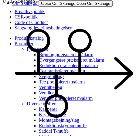
© 2026 Skanego – Tlf. 70 60 44 44
Om Skanego
Close Om Skanego
Open Om Skanego
Privatlivspolitik
CSR-politik
Code of Conduct
Salgs- og leveringsbetingelser
Produktkatalog
Produkter
Fjernvarme
Bøjning præisoleret m/alarm
Overgangsrør præisoleret m/alarm
Reduktion præisoleret m/alarm
Rør præisoleret m/alarm
Svejsefittings
Tee præisoleret m/alarm
Ventilbeslag
Ventiler
Ventiler præisoleret m/alarm
Diverse muffer
Kapperør
Krympemuffe
Montagebøjning/slag
Reduktionskrympemuffe
Saddel T-muffe