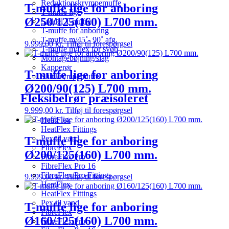
Reduktionskrympemuffe
T-muffe lige for anboring
T-muffe lige
Ø250/125(160) L700 mm.
Saddel T-muffe
T-muffe for anboring
T-muffe m/45˚- 90˚ afg.
9.999,00
kr.
Tilføj til forespørgsel
T-muffe m/flex for svøb
Montagebøjning/slag
Kapperør
T-muffe lige for anboring
Slut krympemuffe
Ø200/90(125) L700 mm.
Fleksibelrør præisoleret
9.999,00
kr.
Tilføj til forespørgsel
HeatFlex
HeatFlex Fittings
Pex til vand
T-muffe lige for anboring
FibreFlex
Ø200/125(160) L700 mm.
FibreFlex Pro
FibreFlex Pro 16
FibreFlex/Pro Fittings
9.999,00
kr.
Tilføj til forespørgsel
HeatFlex
HeatFlex Fittings
Pex til vand
T-muffe lige for anboring
FibreFlex
Ø160/125(160) L700 mm.
FibreFlex Pro