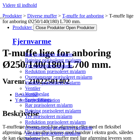
Videre til indhold
Produkter
Diverse muffer
T-muffe for anboring
T-muffe lige
for anboring Ø250/140(180) L700 mm.
Produkter
Close Produkter
Open Produkter
Fjernvarme
T-muffe lige for anboring
Rør præisoleret m/alarm
Bøjning præisoleret m/alarm
Ø250/140(180) L700 mm.
Tee præisoleret m/alarm
Reduktion præisoleret m/alarm
Overgangsrør præisoleret m/alarm
Varenr. 21022501402
Ventiler præisoleret m/alarm
Ventiler
Ventilbeslag
Beskrivelse
Svejsefittings
Yderligere information
Rør præisoleret m/alarm
Bøjning præisoleret m/alarm
Beskrivelse
Tee præisoleret m/alarm
Reduktion præisoleret m/alarm
T-mufferne leveres med lige afgrening eller med en fleksibel
Overgangsrør præisoleret m/alarm
afgrening. Alle t-muffer leveres med bundrør i ekstra gods, således
Ventiler præisoleret m/alarm
de kan ekstrudersvejses. T-muffer med lige afgrening leveres som
Ventiler