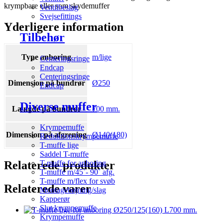
krympbare eller som skydemuffer
Ventilbeslag
Svejsefittings
Yderligere information
Tilbehør
Type anboring
m/lige
Centeringsringe
Endcap
Centeringsringe
Dimension på bundrør
Ø250
Endcap
Diverse muffer
Længde på bundrør
700 mm.
Krympemuffe
Dimension på afgrening
Ø140(180)
Reduktionskrympemuffe
T-muffe lige
Saddel T-muffe
Relaterede produkter
T-muffe for anboring
T-muffe m/45˚- 90˚ afg.
T-muffe m/flex for svøb
Relaterede varer
Montagebøjning/slag
Kapperør
Slut krympemuffe
Krympemuffe