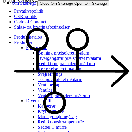
© 2026 Skanego – Tlf. 70 60 44 44
Om Skanego
Close Om Skanego
Open Om Skanego
Privatlivspolitik
CSR-politik
Code of Conduct
Salgs- og leveringsbetingelser
Produktkatalog
Produkter
Fjernvarme
Bøjning præisoleret m/alarm
Overgangsrør præisoleret m/alarm
Reduktion præisoleret m/alarm
Rør præisoleret m/alarm
Svejsefittings
Tee præisoleret m/alarm
Ventilbeslag
Ventiler
Ventiler præisoleret m/alarm
Diverse muffer
Kapperør
Krympemuffe
Montagebøjning/slag
Reduktionskrympemuffe
Saddel T-muffe