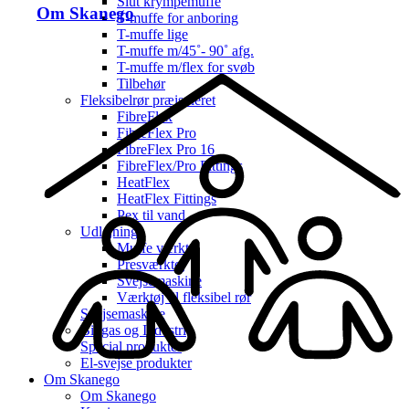
Slut krympemuffe
Om Skanego
T-muffe for anboring
T-muffe lige
T-muffe m/45˚- 90˚ afg.
T-muffe m/flex for svøb
Tilbehør
Fleksibelrør præisoleret
FibreFlex
FibreFlex Pro
FibreFlex Pro 16
FibreFlex/Pro Fittings
HeatFlex
HeatFlex Fittings
Pex til vand
Udlejning
Muffe værktøj
Presværktøj
Svejsemaskine
Værktøj til fleksibel rør
Svejsemaskine
Biogas og Industri
Special produkter
El-svejse produkter
Om Skanego
Om Skanego