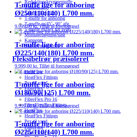
Reduktionskrympemuffe
T-muffe lige for anboring
T-muffe lige
Ø250/110(140) L700 mm.
Saddel T-muffe
T-muffe for anboring
T-muffe m/45˚- 90˚ afg.
9.999,00
kr.
Tilføj til forespørgsel
T-muffe m/flex for svøb
Montagebøjning/slag
Kapperør
T-muffe lige for anboring
Slut krympemuffe
Ø225/140(180) L700 mm.
Fleksibelrør præisoleret
9.999,00
kr.
Tilføj til forespørgsel
HeatFlex
HeatFlex Fittings
Pex til vand
T-muffe lige for anboring
FibreFlex
Ø180/90(125) L700 mm.
FibreFlex Pro
FibreFlex Pro 16
FibreFlex/Pro Fittings
9.999,00
kr.
Tilføj til forespørgsel
HeatFlex
HeatFlex Fittings
Pex til vand
T-muffe lige for anboring
FibreFlex
Ø225/110(140) L700 mm.
FibreFlex Pro