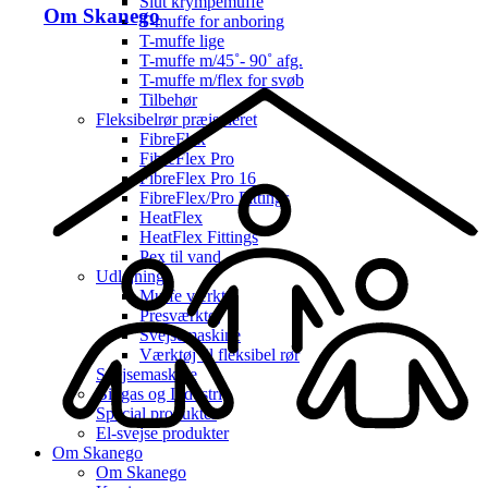
Slut krympemuffe
Om Skanego
T-muffe for anboring
T-muffe lige
T-muffe m/45˚- 90˚ afg.
T-muffe m/flex for svøb
Tilbehør
Fleksibelrør præisoleret
FibreFlex
FibreFlex Pro
FibreFlex Pro 16
FibreFlex/Pro Fittings
HeatFlex
HeatFlex Fittings
Pex til vand
Udlejning
Muffe værktøj
Presværktøj
Svejsemaskine
Værktøj til fleksibel rør
Svejsemaskine
Biogas og Industri
Special produkter
El-svejse produkter
Om Skanego
Om Skanego