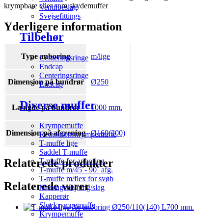
krympbare eller som skydemuffer
Ventilbeslag
Svejsefittings
Yderligere information
Tilbehør
Type anboring
m/lige
Centeringsringe
Endcap
Centeringsringe
Dimension på bundrør
Ø250
Endcap
Diverse muffer
Længde på bundrør
1000 mm.
Krympemuffe
Dimension på afgrening
Ø160(200)
Reduktionskrympemuffe
T-muffe lige
Saddel T-muffe
Relaterede produkter
T-muffe for anboring
T-muffe m/45˚- 90˚ afg.
T-muffe m/flex for svøb
Relaterede varer
Montagebøjning/slag
Kapperør
Slut krympemuffe
Krympemuffe