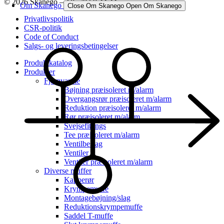
© 2026 Skanego – Tlf. 70 60 44 44
Om Skanego
Close Om Skanego
Open Om Skanego
Privatlivspolitik
CSR-politik
Code of Conduct
Salgs- og leveringsbetingelser
Produktkatalog
Produkter
Fjernvarme
Bøjning præisoleret m/alarm
Overgangsrør præisoleret m/alarm
Reduktion præisoleret m/alarm
Rør præisoleret m/alarm
Svejsefittings
Tee præisoleret m/alarm
Ventilbeslag
Ventiler
Ventiler præisoleret m/alarm
Diverse muffer
Kapperør
Krympemuffe
Montagebøjning/slag
Reduktionskrympemuffe
Saddel T-muffe