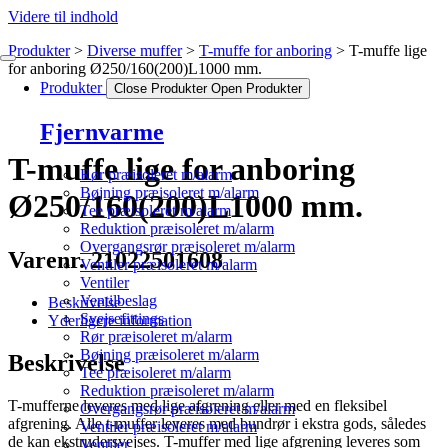
Videre til indhold
Produkter
Diverse muffer
T-muffe for anboring
T-muffe lige
for anboring Ø250/160(200)L1000 mm.
Produkter
Close Produkter
Open Produkter
Fjernvarme
T-muffe lige for anboring
Rør præisoleret m/alarm
Bøjning præisoleret m/alarm
Ø250/160(200)L1000 mm.
Tee præisoleret m/alarm
Reduktion præisoleret m/alarm
Overgangsrør præisoleret m/alarm
Varenr. 21022501608
Ventiler præisoleret m/alarm
Ventiler
Ventilbeslag
Beskrivelse
Svejsefittings
Yderligere information
Rør præisoleret m/alarm
Bøjning præisoleret m/alarm
Beskrivelse
Tee præisoleret m/alarm
Reduktion præisoleret m/alarm
T-mufferne leveres med lige afgrening eller med en fleksibel
Overgangsrør præisoleret m/alarm
afgrening. Alle t-muffer leveres med bundrør i ekstra gods, således
Ventiler præisoleret m/alarm
de kan ekstrudersvejses. T-muffer med lige afgrening leveres som
Ventiler