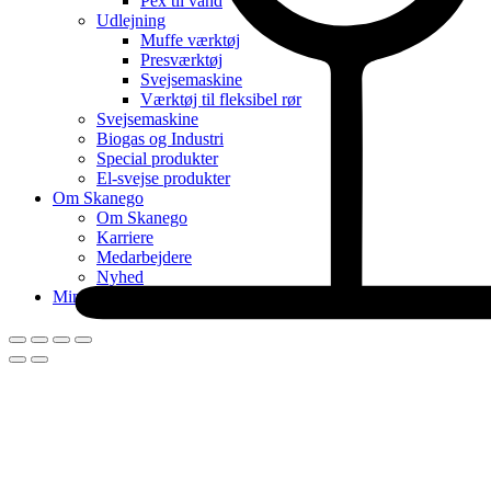
Pex til vand
Udlejning
Muffe værktøj
Presværktøj
Svejsemaskine
Værktøj til fleksibel rør
Svejsemaskine
Biogas og Industri
Special produkter
El-svejse produkter
Om Skanego
Om Skanego
Karriere
Medarbejdere
Nyhed
Min konto