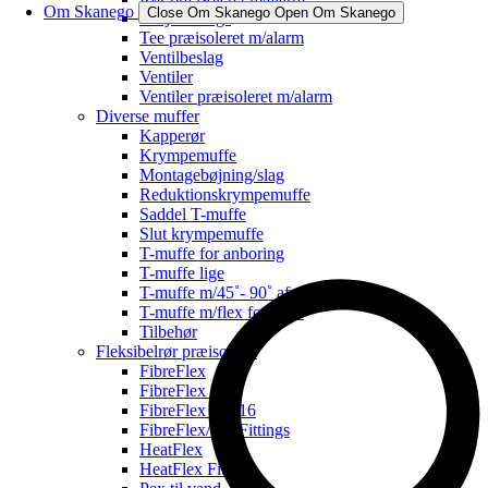
Om Skanego
Close Om Skanego
Open Om Skanego
Svejsefittings
Tee præisoleret m/alarm
Ventilbeslag
Ventiler
Ventiler præisoleret m/alarm
Diverse muffer
Kapperør
Krympemuffe
Montagebøjning/slag
Reduktionskrympemuffe
Saddel T-muffe
Slut krympemuffe
T-muffe for anboring
T-muffe lige
T-muffe m/45˚- 90˚ afg.
T-muffe m/flex for svøb
Tilbehør
Fleksibelrør præisoleret
FibreFlex
FibreFlex Pro
FibreFlex Pro 16
FibreFlex/Pro Fittings
HeatFlex
HeatFlex Fittings