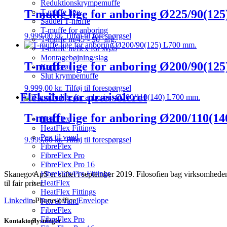
Reduktionskrympemuffe
T-muffe lige for anboring Ø225/90(12
T-muffe lige
Saddel T-muffe
T-muffe for anboring
9.999,00
kr.
Tilføj til forespørgsel
T-muffe m/45˚- 90˚ afg.
T-muffe m/flex for svøb
Montagebøjning/slag
T-muffe lige for anboring Ø200/90(12
Kapperør
Slut krympemuffe
9.999,00
kr.
Tilføj til forespørgsel
Fleksibelrør præisoleret
T-muffe lige for anboring Ø200/110(1
HeatFlex
HeatFlex Fittings
Pex til vand
9.999,00
kr.
Tilføj til forespørgsel
FibreFlex
FibreFlex Pro
FibreFlex Pro 16
FibreFlex/Pro Fittings
Skanego ApS er stiftet i september 2019. Filosofien bag virksomheden e
HeatFlex
til fair priser.
HeatFlex Fittings
Linkedin
Phone-office
Envelope
Pex til vand
FibreFlex
FibreFlex Pro
Kontaktoplysninger