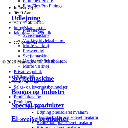
FibreFlex Pro 16
FibreFlex/Pro Fittings
Industrivej 52
9600 Aars
Udlejning
+45 70 60 44 44
info@skanego.dk
Presværktøj
faktura@skanego.dk
Svejsemaskine
Værktøj til fleksibel rør
CVR: 40664742
Muffe værktøj
Presværktøj
Svejsemaskine
Værktøj til fleksibel rør
© 2026 Skanego – Tlf. 70 60 44 44
Muffe værktøj
Privatlivspolitik
CSR-politik
Svejsemaskine
Code of Conduct
Salgs- og leveringsbetingelser
Biogas og Industri
Produktkatalog
Produkter
Special produkter
Fjernvarme
Bøjning præisoleret m/alarm
El-svejse produkter
Overgangsrør præisoleret m/alarm
Reduktion præisoleret m/alarm
Rør præisoleret m/alarm