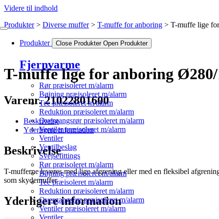
Videre til indhold
Produkter
Diverse muffer
T-muffe for anboring
T-muffe lige f
Produkter
Close Produkter
Open Produkter
Fjernvarme
T-muffe lige for anboring Ø280
Rør præisoleret m/alarm
Bøjning præisoleret m/alarm
Varenr. 21022801600
Tee præisoleret m/alarm
Reduktion præisoleret m/alarm
Overgangsrør præisoleret m/alarm
Beskrivelse
Ventiler præisoleret m/alarm
Yderligere information
Ventiler
Ventilbeslag
Beskrivelse
Svejsefittings
Rør præisoleret m/alarm
T-mufferne leveres med lige afgrening eller med en fleksibel afgrenin
Bøjning præisoleret m/alarm
som skydemuffer
Tee præisoleret m/alarm
Reduktion præisoleret m/alarm
Yderligere information
Overgangsrør præisoleret m/alarm
Ventiler præisoleret m/alarm
Ventiler