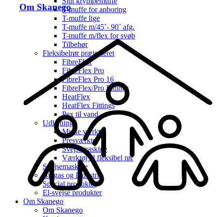
Slut krympemuffe
Om Skanego
T-muffe for anboring
T-muffe lige
T-muffe m/45˚- 90˚ afg.
T-muffe m/flex for svøb
Tilbehør
Fleksibelrør præisoleret
FibreFlex
FibreFlex Pro
FibreFlex Pro 16
FibreFlex/Pro Fittings
HeatFlex
HeatFlex Fittings
Pex til vand
Udlejning
Muffe værktøj
Presværktøj
Svejsemaskine
Værktøj til fleksibel rør
Svejsemaskine
Biogas og Industri
Special produkter
El-svejse produkter
Om Skanego
Om Skanego