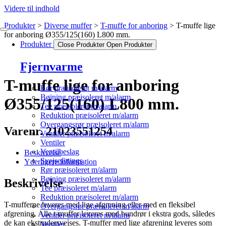
Videre til indhold
Produkter
Diverse muffer
T-muffe for anboring
T-muffe lige
for anboring Ø355/125(160) L800 mm.
Produkter
Close Produkter
Open Produkter
Fjernvarme
T-muffe lige for anboring
Rør præisoleret m/alarm
Bøjning præisoleret m/alarm
Ø355/125(160) L800 mm.
Tee præisoleret m/alarm
Reduktion præisoleret m/alarm
Overgangsrør præisoleret m/alarm
Varenr. 21023551254
Ventiler præisoleret m/alarm
Ventiler
Ventilbeslag
Beskrivelse
Svejsefittings
Yderligere information
Rør præisoleret m/alarm
Bøjning præisoleret m/alarm
Beskrivelse
Tee præisoleret m/alarm
Reduktion præisoleret m/alarm
T-mufferne leveres med lige afgrening eller med en fleksibel
Overgangsrør præisoleret m/alarm
afgrening. Alle t-muffer leveres med bundrør i ekstra gods, således
Ventiler præisoleret m/alarm
de kan ekstrudersvejses. T-muffer med lige afgrening leveres som
Ventiler