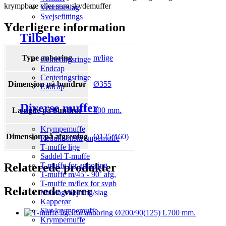
krympbare eller som skydemuffer
Ventilbeslag
Svejsefittings
Yderligere information
Tilbehør
Type anboring
m/lige
Centeringsringe
Endcap
Centeringsringe
Dimension på bundrør
Ø355
Endcap
Diverse muffer
Længde på bundrør
800 mm.
Krympemuffe
Dimension på afgrening
Ø125(160)
Reduktionskrympemuffe
T-muffe lige
Saddel T-muffe
Relaterede produkter
T-muffe for anboring
T-muffe m/45˚- 90˚ afg.
T-muffe m/flex for svøb
Relaterede varer
Montagebøjning/slag
Kapperør
Slut krympemuffe
Krympemuffe