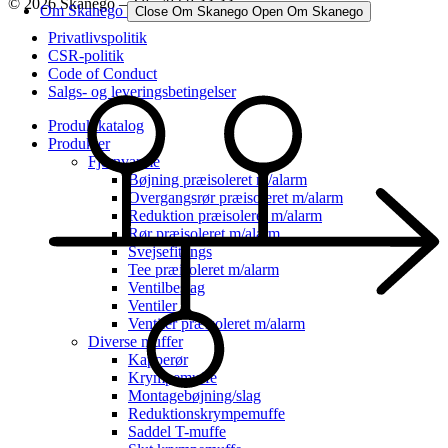
© 2026 Skanego – Tlf. 70 60 44 44
Om Skanego
Close Om Skanego
Open Om Skanego
Privatlivspolitik
CSR-politik
Code of Conduct
Salgs- og leveringsbetingelser
Produktkatalog
Produkter
Fjernvarme
Bøjning præisoleret m/alarm
Overgangsrør præisoleret m/alarm
Reduktion præisoleret m/alarm
Rør præisoleret m/alarm
Svejsefittings
Tee præisoleret m/alarm
Ventilbeslag
Ventiler
Ventiler præisoleret m/alarm
Diverse muffer
Kapperør
Krympemuffe
Montagebøjning/slag
Reduktionskrympemuffe
Saddel T-muffe