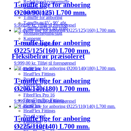
Reduktionskrympemuffe
T-muffe lige for anboring
T-muffe lige
Ø200/90(125) L700 mm.
Saddel T-muffe
T-muffe for anboring
T-muffe m/45˚- 90˚ afg.
9.999,00
kr.
Tilføj til forespørgsel
T-muffe m/flex for svøb
Montagebøjning/slag
Kapperør
T-muffe lige for anboring
Slut krympemuffe
Ø225/125(160) L700 mm.
Fleksibelrør præisoleret
9.999,00
kr.
Tilføj til forespørgsel
HeatFlex
HeatFlex Fittings
Pex til vand
T-muffe lige for anboring
FibreFlex
Ø200/140(180) L700 mm.
FibreFlex Pro
FibreFlex Pro 16
FibreFlex/Pro Fittings
9.999,00
kr.
Tilføj til forespørgsel
HeatFlex
HeatFlex Fittings
Pex til vand
T-muffe lige for anboring
FibreFlex
Ø225/110(140) L700 mm.
FibreFlex Pro