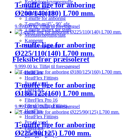
Reduktionskrympemuffe
T-muffe lige for anboring
T-muffe lige
Ø200/140(180) L700 mm.
Saddel T-muffe
T-muffe for anboring
T-muffe m/45˚- 90˚ afg.
9.999,00
kr.
Tilføj til forespørgsel
T-muffe m/flex for svøb
Montagebøjning/slag
Kapperør
T-muffe lige for anboring
Slut krympemuffe
Ø225/110(140) L700 mm.
Fleksibelrør præisoleret
9.999,00
kr.
Tilføj til forespørgsel
HeatFlex
HeatFlex Fittings
Pex til vand
T-muffe lige for anboring
FibreFlex
Ø180/125(160) L700 mm.
FibreFlex Pro
FibreFlex Pro 16
FibreFlex/Pro Fittings
9.999,00
kr.
Tilføj til forespørgsel
HeatFlex
HeatFlex Fittings
Pex til vand
T-muffe lige for anboring
FibreFlex
Ø225/90(125) L700 mm.
FibreFlex Pro