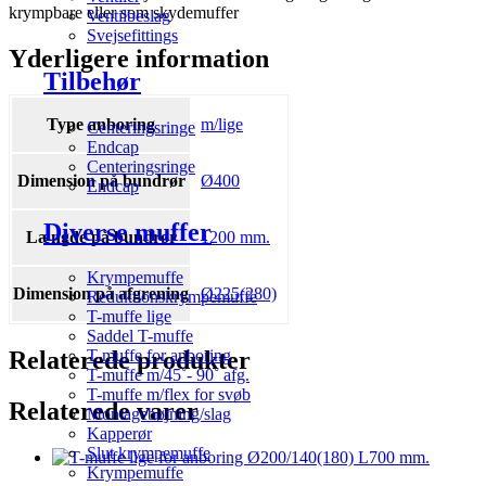
krympbare eller som skydemuffer
Ventilbeslag
Svejsefittings
Yderligere information
Tilbehør
Type anboring
m/lige
Centeringsringe
Endcap
Centeringsringe
Dimension på bundrør
Ø400
Endcap
Diverse muffer
Længde på bundrør
1200 mm.
Krympemuffe
Dimension på afgrening
Ø225(280)
Reduktionskrympemuffe
T-muffe lige
Saddel T-muffe
Relaterede produkter
T-muffe for anboring
T-muffe m/45˚- 90˚ afg.
T-muffe m/flex for svøb
Relaterede varer
Montagebøjning/slag
Kapperør
Slut krympemuffe
Krympemuffe