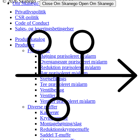
© 2026 Skanego – Tlf. 70 60 44 44
Om Skanego
Close Om Skanego
Open Om Skanego
Privatlivspolitik
CSR-politik
Code of Conduct
Salgs- og leveringsbetingelser
Produktkatalog
Produkter
Fjernvarme
Bøjning præisoleret m/alarm
Overgangsrør præisoleret m/alarm
Reduktion præisoleret m/alarm
Rør præisoleret m/alarm
Svejsefittings
Tee præisoleret m/alarm
Ventilbeslag
Ventiler
Ventiler præisoleret m/alarm
Diverse muffer
Kapperør
Krympemuffe
Montagebøjning/slag
Reduktionskrympemuffe
Saddel T-muffe