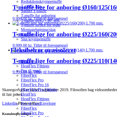
Reduktionskrympemuffe
T-muffe lige for anboring Ø160/125(1
T-muffe lige
Saddel T-muffe
T-muffe for anboring
9.999,00
kr.
Tilføj til forespørgsel
T-muffe m/45˚- 90˚ afg.
T-muffe m/flex for svøb
Montagebøjning/slag
T-muffe lige for anboring Ø225/160(2
Kapperør
Slut krympemuffe
9.999,00
kr.
Tilføj til forespørgsel
Fleksibelrør præisoleret
T-muffe lige for anboring Ø225/110(1
HeatFlex
HeatFlex Fittings
Pex til vand
9.999,00
kr.
Tilføj til forespørgsel
FibreFlex
FibreFlex Pro
FibreFlex Pro 16
FibreFlex/Pro Fittings
Skanego ApS er stiftet i september 2019. Filosofien bag virksomheden e
HeatFlex
til fair priser.
HeatFlex Fittings
Linkedin
Phone-office
Envelope
Pex til vand
FibreFlex
FibreFlex Pro
Kontaktoplysninger