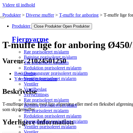
Videre til indhold
Produkter
Diverse muffer
T-muffe for anboring
T-muffe lige f
Produkter
Close Produkter
Open Produkter
Fjernvarme
T-muffe lige for anboring Ø450
Rør præisoleret m/alarm
Bøjning præisoleret m/alarm
Varenr. 21024501250
Tee præisoleret m/alarm
Reduktion præisoleret m/alarm
Overgangsrør præisoleret m/alarm
Beskrivelse
Ventiler præisoleret m/alarm
Yderligere information
Ventiler
Ventilbeslag
Beskrivelse
Svejsefittings
Rør præisoleret m/alarm
T-mufferne leveres med lige afgrening eller med en fleksibel afgrenin
Bøjning præisoleret m/alarm
som skydemuffer
Tee præisoleret m/alarm
Reduktion præisoleret m/alarm
Yderligere information
Overgangsrør præisoleret m/alarm
Ventiler præisoleret m/alarm
Ventiler