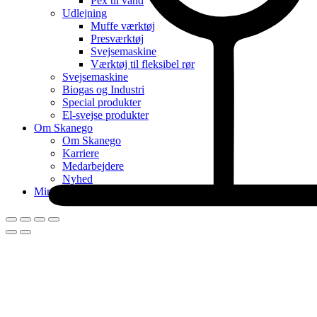
Pex til vand
Udlejning
Muffe værktøj
Presværktøj
Svejsemaskine
Værktøj til fleksibel rør
Svejsemaskine
Biogas og Industri
Special produkter
El-svejse produkter
Om Skanego
Om Skanego
Karriere
Medarbejdere
Nyhed
Min konto