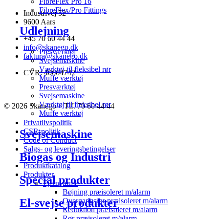
FibreFlex Pro 16
FibreFlex/Pro Fittings
Industrivej 52
9600 Aars
Udlejning
+45 70 60 44 44
info@skanego.dk
Presværktøj
faktura@skanego.dk
Svejsemaskine
Værktøj til fleksibel rør
CVR: 40664742
Muffe værktøj
Presværktøj
Svejsemaskine
Værktøj til fleksibel rør
© 2026 Skanego – Tlf. 70 60 44 44
Muffe værktøj
Privatlivspolitik
CSR-politik
Svejsemaskine
Code of Conduct
Salgs- og leveringsbetingelser
Biogas og Industri
Produktkatalog
Produkter
Special produkter
Fjernvarme
Bøjning præisoleret m/alarm
El-svejse produkter
Overgangsrør præisoleret m/alarm
Reduktion præisoleret m/alarm
Rør præisoleret m/alarm