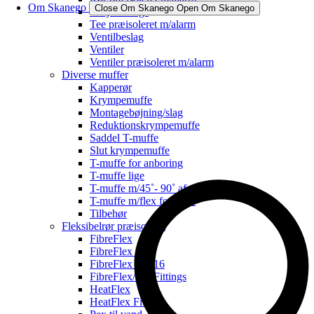
Om Skanego
Close Om Skanego
Open Om Skanego
Svejsefittings
Tee præisoleret m/alarm
Ventilbeslag
Ventiler
Ventiler præisoleret m/alarm
Diverse muffer
Kapperør
Krympemuffe
Montagebøjning/slag
Reduktionskrympemuffe
Saddel T-muffe
Slut krympemuffe
T-muffe for anboring
T-muffe lige
T-muffe m/45˚- 90˚ afg.
T-muffe m/flex for svøb
Tilbehør
Fleksibelrør præisoleret
FibreFlex
FibreFlex Pro
FibreFlex Pro 16
FibreFlex/Pro Fittings
HeatFlex
HeatFlex Fittings