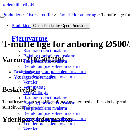
Videre til indhold
Produkter
Diverse muffer
T-muffe for anboring
T-muffe lige f
Produkter
Close Produkter
Open Produkter
Fjernvarme
T-muffe lige for anboring Ø500
Rør præisoleret m/alarm
Bøjning præisoleret m/alarm
Varenr. 21025002006
Tee præisoleret m/alarm
Reduktion præisoleret m/alarm
Overgangsrør præisoleret m/alarm
Beskrivelse
Ventiler præisoleret m/alarm
Yderligere information
Ventiler
Ventilbeslag
Beskrivelse
Svejsefittings
Rør præisoleret m/alarm
T-mufferne leveres med lige afgrening eller med en fleksibel afgrenin
Bøjning præisoleret m/alarm
som skydemuffer
Tee præisoleret m/alarm
Reduktion præisoleret m/alarm
Yderligere information
Overgangsrør præisoleret m/alarm
Ventiler præisoleret m/alarm
Ventiler