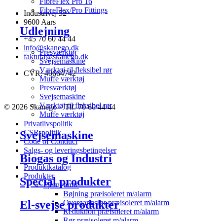
FibreFlex Pro 16
FibreFlex/Pro Fittings
Industrivej 52
9600 Aars
Udlejning
+45 70 60 44 44
info@skanego.dk
Presværktøj
faktura@skanego.dk
Svejsemaskine
Værktøj til fleksibel rør
CVR: 40664742
Muffe værktøj
Presværktøj
Svejsemaskine
Værktøj til fleksibel rør
© 2026 Skanego – Tlf. 70 60 44 44
Muffe værktøj
Privatlivspolitik
CSR-politik
Svejsemaskine
Code of Conduct
Salgs- og leveringsbetingelser
Biogas og Industri
Produktkatalog
Produkter
Special produkter
Fjernvarme
Bøjning præisoleret m/alarm
El-svejse produkter
Overgangsrør præisoleret m/alarm
Reduktion præisoleret m/alarm
Rør præisoleret m/alarm