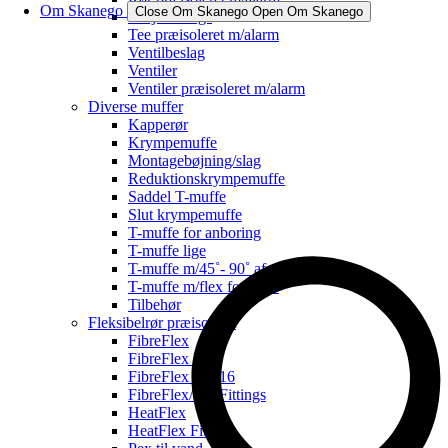
Om Skanego
Close Om Skanego
Open Om Skanego
Svejsefittings
Tee præisoleret m/alarm
Ventilbeslag
Ventiler
Ventiler præisoleret m/alarm
Diverse muffer
Kapperør
Krympemuffe
Montagebøjning/slag
Reduktionskrympemuffe
Saddel T-muffe
Slut krympemuffe
T-muffe for anboring
T-muffe lige
T-muffe m/45˚- 90˚ afg.
T-muffe m/flex for svøb
Tilbehør
Fleksibelrør præisoleret
FibreFlex
FibreFlex Pro
FibreFlex Pro 16
FibreFlex/Pro Fittings
HeatFlex
HeatFlex Fittings