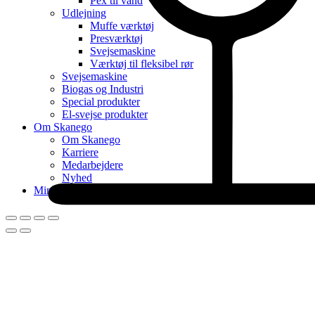
Pex til vand
Udlejning
Muffe værktøj
Presværktøj
Svejsemaskine
Værktøj til fleksibel rør
Svejsemaskine
Biogas og Industri
Special produkter
El-svejse produkter
Om Skanego
Om Skanego
Karriere
Medarbejdere
Nyhed
Min konto