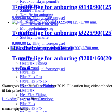
Reduktionskrympemuffe
T-muffe lige for anboring Ø140/90(12
T-muffe lige
Saddel T-muffe
T-muffe for anboring
9.999,00
kr.
Tilføj til forespørgsel
T-muffe m/45˚- 90˚ afg.
T-muffe m/flex for svøb
Montagebøjning/slag
T-muffe lige for anboring Ø225/90(12
Kapperør
Slut krympemuffe
9.999,00
kr.
Tilføj til forespørgsel
Fleksibelrør præisoleret
T-muffe lige for anboring Ø200/160(2
HeatFlex
HeatFlex Fittings
Pex til vand
9.999,00
kr.
Tilføj til forespørgsel
FibreFlex
FibreFlex Pro
FibreFlex Pro 16
FibreFlex/Pro Fittings
Skanego ApS er stiftet i september 2019. Filosofien bag virksomheden e
HeatFlex
til fair priser.
HeatFlex Fittings
Linkedin
Phone-office
Envelope
Pex til vand
FibreFlex
FibreFlex Pro
Kontaktoplysninger