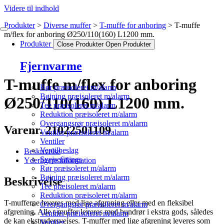
Videre til indhold
Produkter
Diverse muffer
T-muffe for anboring
T-muffe
m/flex for anboring Ø250/110(160) L1200 mm.
Produkter
Close Produkter
Open Produkter
Fjernvarme
T-muffe m/flex for anboring
Rør præisoleret m/alarm
Bøjning præisoleret m/alarm
Ø250/110(160) L1200 mm.
Tee præisoleret m/alarm
Reduktion præisoleret m/alarm
Overgangsrør præisoleret m/alarm
Varenr. 21022501109
Ventiler præisoleret m/alarm
Ventiler
Ventilbeslag
Beskrivelse
Svejsefittings
Yderligere information
Rør præisoleret m/alarm
Bøjning præisoleret m/alarm
Beskrivelse
Tee præisoleret m/alarm
Reduktion præisoleret m/alarm
T-mufferne leveres med lige afgrening eller med en fleksibel
Overgangsrør præisoleret m/alarm
afgrening. Alle t-muffer leveres med bundrør i ekstra gods, således
Ventiler præisoleret m/alarm
de kan ekstrudersvejses. T-muffer med lige afgrening leveres som
Ventiler