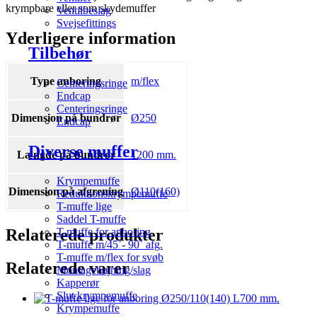
krympbare eller som skydemuffer
Ventilbeslag
Svejsefittings
Yderligere information
Tilbehør
Type anboring
m/flex
Centeringsringe
Endcap
Centeringsringe
Dimension på bundrør
Ø250
Endcap
Diverse muffer
Længde på bundrør
1200 mm.
Krympemuffe
Dimension på afgrening
Ø110(160)
Reduktionskrympemuffe
T-muffe lige
Saddel T-muffe
Relaterede produkter
T-muffe for anboring
T-muffe m/45˚- 90˚ afg.
T-muffe m/flex for svøb
Relaterede varer
Montagebøjning/slag
Kapperør
Slut krympemuffe
Krympemuffe