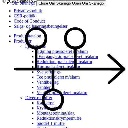
© 2026 Skanego – Tlf. 70 60 44 44
Om Skanego
Close Om Skanego
Open Om Skanego
Privatlivspolitik
CSR-politik
Code of Conduct
Salgs- og leveringsbetingelser
Produktkatalog
Produkter
Fjernvarme
Bøjning præisoleret m/alarm
Overgangsrør præisoleret m/alarm
Reduktion præisoleret m/alarm
Rør præisoleret m/alarm
Svejsefittings
Tee præisoleret m/alarm
Ventilbeslag
Ventiler
Ventiler præisoleret m/alarm
Diverse muffer
Kapperør
Krympemuffe
Montagebøjning/slag
Reduktionskrympemuffe
Saddel T-muffe