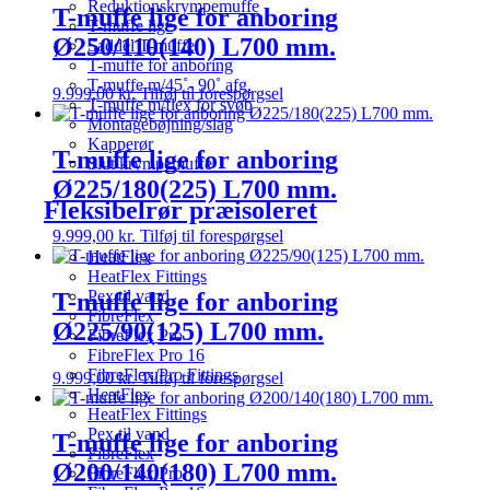
Reduktionskrympemuffe
T-muffe lige for anboring
T-muffe lige
Ø250/110(140) L700 mm.
Saddel T-muffe
T-muffe for anboring
T-muffe m/45˚- 90˚ afg.
9.999,00
kr.
Tilføj til forespørgsel
T-muffe m/flex for svøb
Montagebøjning/slag
Kapperør
T-muffe lige for anboring
Slut krympemuffe
Ø225/180(225) L700 mm.
Fleksibelrør præisoleret
9.999,00
kr.
Tilføj til forespørgsel
HeatFlex
HeatFlex Fittings
Pex til vand
T-muffe lige for anboring
FibreFlex
Ø225/90(125) L700 mm.
FibreFlex Pro
FibreFlex Pro 16
FibreFlex/Pro Fittings
9.999,00
kr.
Tilføj til forespørgsel
HeatFlex
HeatFlex Fittings
Pex til vand
T-muffe lige for anboring
FibreFlex
Ø200/140(180) L700 mm.
FibreFlex Pro