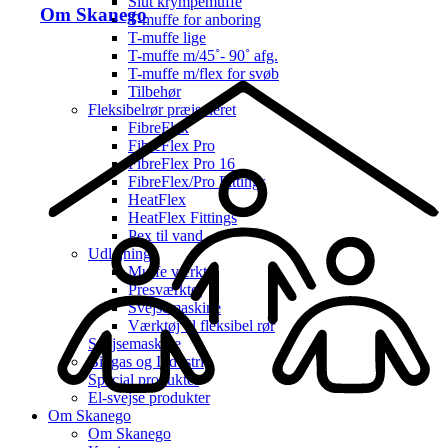
Slut krympemuffe
Om Skanego
T-muffe for anboring
T-muffe lige
T-muffe m/45˚- 90˚ afg.
T-muffe m/flex for svøb
Tilbehør
Fleksibelrør præisoleret
FibreFlex
FibreFlex Pro
FibreFlex Pro 16
FibreFlex/Pro Fittings
HeatFlex
HeatFlex Fittings
Pex til vand
Udlejning
Muffe værktøj
Presværktøj
Svejsemaskine
Værktøj til fleksibel rør
Svejsemaskine
Biogas og Industri
Special produkter
El-svejse produkter
Om Skanego
Om Skanego