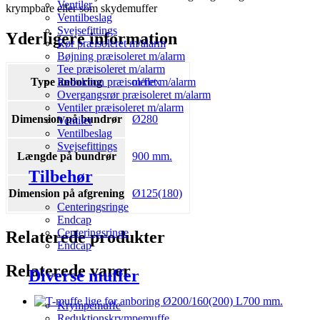
Ventiler
krympbare eller som skydemuffer
Ventilbeslag
Svejsefittings
Yderligere information
Rør præisoleret m/alarm
Bøjning præisoleret m/alarm
Tee præisoleret m/alarm
Reduktion præisoleret m/alarm
Type anboring
m/flex
Overgangsrør præisoleret m/alarm
Ventiler præisoleret m/alarm
Dimension på bundrør
Ø280
Ventiler
Ventilbeslag
Svejsefittings
Længde på bundrør
900 mm.
Tilbehør
Dimension på afgrening
Ø125(180)
Centeringsringe
Endcap
Centeringsringe
Relaterede produkter
Endcap
Relaterede varer
Diverse muffer
Krympemuffe
Reduktionskrympemuffe