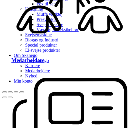
Pex til vand
Udlejning
Muffe værktøj
Presværktøj
Svejsemaskine
Værktøj til fleksibel rør
Svejsemaskine
Biogas og Industri
Special produkter
El-svejse produkter
Om Skanego
Medarbejdere
Om Skanego
Karriere
Medarbejdere
Nyhed
Min konto