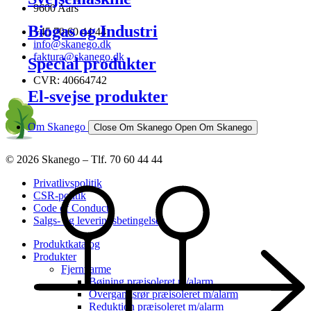
9600 Aars
Biogas og Industri
+45 70 60 44 44
info@skanego.dk
faktura@skanego.dk
Special produkter
CVR: 40664742
El-svejse produkter
Om Skanego
Close Om Skanego
Open Om Skanego
© 2026 Skanego – Tlf. 70 60 44 44
Privatlivspolitik
CSR-politik
Code of Conduct
Salgs- og leveringsbetingelser
Produktkatalog
Produkter
Fjernvarme
Bøjning præisoleret m/alarm
Overgangsrør præisoleret m/alarm
Reduktion præisoleret m/alarm