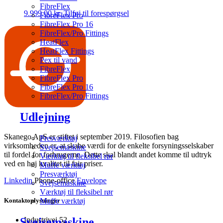
FibreFlex
9.999,00
kr.
Tilføj til forespørgsel
FibreFlex Pro
FibreFlex Pro 16
FibreFlex/Pro Fittings
HeatFlex
HeatFlex Fittings
Pex til vand
FibreFlex
FibreFlex Pro
FibreFlex Pro 16
FibreFlex/Pro Fittings
Udlejning
Skanego ApS er stiftet i september 2019. Filosofien bag
Presværktøj
virksomheden er, at skabe værdi for de enkelte forsyningsselskaber
Svejsemaskine
til fordel for forbrugerne. Dette skal blandt andet komme til udtryk
Værktøj til fleksibel rør
ved en høj kvalitet til fair priser.
Muffe værktøj
Presværktøj
Linkedin
Phone-office
Envelope
Svejsemaskine
Værktøj til fleksibel rør
Kontaktoplysninger
Muffe værktøj
Industrivej 52
Svejsemaskine