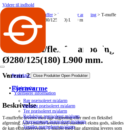
Videre til indhold
Produkter
Diverse muffer
T-muffe for anboring
T-muffe
m/flex for anboring Ø280/125(180) L900 mm.
T-muffe m/flex for anboring
Ø280/125(180) L900 mm.
Varenr. 21022801255
Produkter
Close Produkter
Open Produkter
Fjernvarme
Beskrivelse
Yderligere information
Rør præisoleret m/alarm
Beskrivelse
Bøjning præisoleret m/alarm
Tee præisoleret m/alarm
Reduktion præisoleret m/alarm
T-mufferne leveres med lige afgrening eller med en fleksibel
Overgangsrør præisoleret m/alarm
afgrening. Alle t-muffer leveres med bundrør i ekstra gods, således
Ventiler præisoleret m/alarm
de kan ekstrudersvejses. T-muffer med lige afgrening leveres som