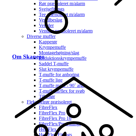
Rør præisoleret m/alarm
Svejsefittings
Tee præisoleret m/alarm
Ventilbeslag
Ventiler
Ventiler præisoleret m/alarm
Diverse muffer
Kapperør
Krympemuffe
Montagebøjning/slag
Om Skanego
Reduktionskrympemuffe
Saddel T-muffe
Slut krympemuffe
T-muffe for anboring
T-muffe lige
T-muffe m/45˚- 90˚ afg.
T-muffe m/flex for svøb
Tilbehør
Fleksibelrør præisoleret
FibreFlex
FibreFlex Pro
FibreFlex Pro 16
FibreFlex/Pro Fittings
HeatFlex
HeatFlex Fittings