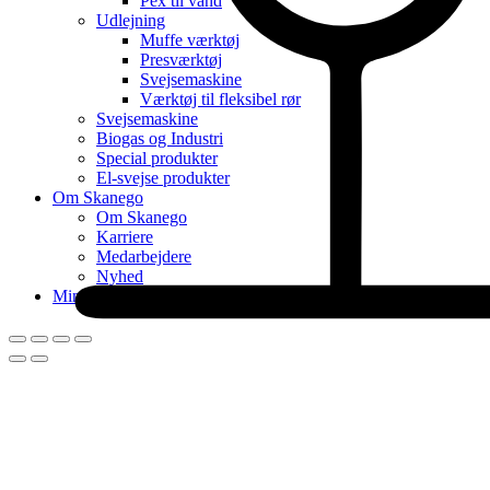
Pex til vand
Udlejning
Muffe værktøj
Presværktøj
Svejsemaskine
Værktøj til fleksibel rør
Svejsemaskine
Biogas og Industri
Special produkter
El-svejse produkter
Om Skanego
Om Skanego
Karriere
Medarbejdere
Nyhed
Min konto