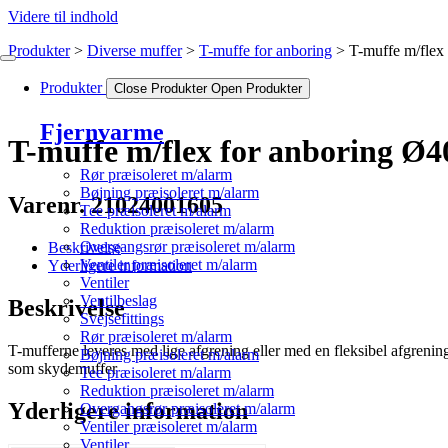
Videre til indhold
Produkter
Diverse muffer
T-muffe for anboring
T-muffe m/flex
Produkter
Close Produkter
Open Produkter
Fjernvarme
T-muffe m/flex for anboring Ø
Rør præisoleret m/alarm
Bøjning præisoleret m/alarm
Varenr. 21024001605
Tee præisoleret m/alarm
Reduktion præisoleret m/alarm
Overgangsrør præisoleret m/alarm
Beskrivelse
Ventiler præisoleret m/alarm
Yderligere information
Ventiler
Ventilbeslag
Beskrivelse
Svejsefittings
Rør præisoleret m/alarm
T-mufferne leveres med lige afgrening eller med en fleksibel afgrenin
Bøjning præisoleret m/alarm
som skydemuffer
Tee præisoleret m/alarm
Reduktion præisoleret m/alarm
Yderligere information
Overgangsrør præisoleret m/alarm
Ventiler præisoleret m/alarm
Ventiler