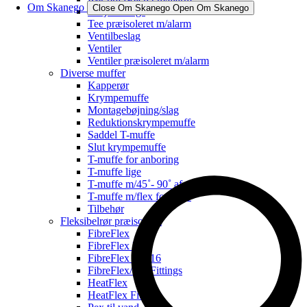
Om Skanego
Close Om Skanego
Open Om Skanego
Svejsefittings
Tee præisoleret m/alarm
Ventilbeslag
Ventiler
Ventiler præisoleret m/alarm
Diverse muffer
Kapperør
Krympemuffe
Montagebøjning/slag
Reduktionskrympemuffe
Saddel T-muffe
Slut krympemuffe
T-muffe for anboring
T-muffe lige
T-muffe m/45˚- 90˚ afg.
T-muffe m/flex for svøb
Tilbehør
Fleksibelrør præisoleret
FibreFlex
FibreFlex Pro
FibreFlex Pro 16
FibreFlex/Pro Fittings
HeatFlex
HeatFlex Fittings