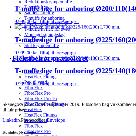
Reduktionskrympemuffe
T-muffe lige for anboring Ø200/110(1
T-muffe lige
Saddel T-muffe
T-muffe for anboring
9.999,00
kr.
Tilføj til forespørgsel
T-muffe m/45˚- 90˚ afg.
T-muffe m/flex for svøb
Montagebøjning/slag
T-muffe lige for anboring Ø225/160(2
Kapperør
Slut krympemuffe
9.999,00
kr.
Tilføj til forespørgsel
Fleksibelrør præisoleret
T-muffe lige for anboring Ø225/140(1
HeatFlex
HeatFlex Fittings
Pex til vand
9.999,00
kr.
Tilføj til forespørgsel
FibreFlex
FibreFlex Pro
FibreFlex Pro 16
FibreFlex/Pro Fittings
Skanego ApS er stiftet i september 2019. Filosofien bag virksomheden e
HeatFlex
til fair priser.
HeatFlex Fittings
Linkedin
Phone-office
Envelope
Pex til vand
FibreFlex
FibreFlex Pro
Kontaktoplysninger