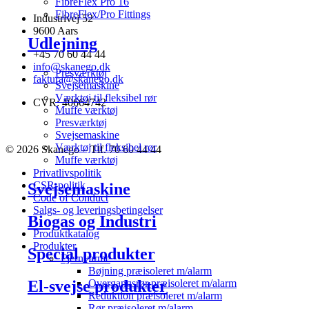
FibreFlex Pro 16
FibreFlex/Pro Fittings
Industrivej 52
9600 Aars
Udlejning
+45 70 60 44 44
info@skanego.dk
Presværktøj
faktura@skanego.dk
Svejsemaskine
Værktøj til fleksibel rør
CVR: 40664742
Muffe værktøj
Presværktøj
Svejsemaskine
Værktøj til fleksibel rør
© 2026 Skanego – Tlf. 70 60 44 44
Muffe værktøj
Privatlivspolitik
CSR-politik
Svejsemaskine
Code of Conduct
Salgs- og leveringsbetingelser
Biogas og Industri
Produktkatalog
Produkter
Special produkter
Fjernvarme
Bøjning præisoleret m/alarm
El-svejse produkter
Overgangsrør præisoleret m/alarm
Reduktion præisoleret m/alarm
Rør præisoleret m/alarm