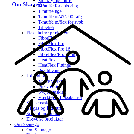
Slut krympemuffe
Om Skanego
T-muffe for anboring
T-muffe lige
T-muffe m/45˚- 90˚ afg.
T-muffe m/flex for svøb
Tilbehør
Fleksibelrør præisoleret
FibreFlex
FibreFlex Pro
FibreFlex Pro 16
FibreFlex/Pro Fittings
HeatFlex
HeatFlex Fittings
Pex til vand
Udlejning
Muffe værktøj
Presværktøj
Svejsemaskine
Værktøj til fleksibel rør
Svejsemaskine
Biogas og Industri
Special produkter
El-svejse produkter
Om Skanego
Om Skanego