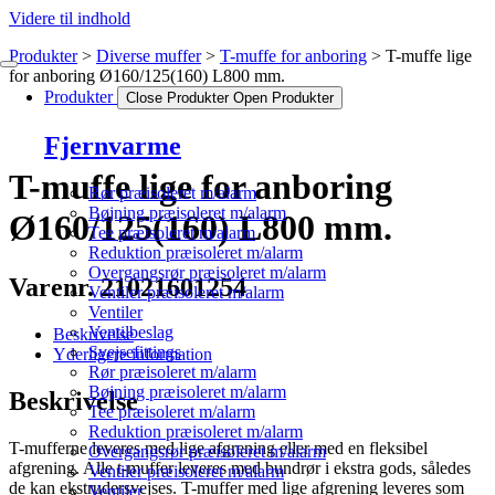
Videre til indhold
Produkter
Diverse muffer
T-muffe for anboring
T-muffe lige
for anboring Ø160/125(160) L800 mm.
Produkter
Close Produkter
Open Produkter
Fjernvarme
T-muffe lige for anboring
Rør præisoleret m/alarm
Bøjning præisoleret m/alarm
Ø160/125(160) L800 mm.
Tee præisoleret m/alarm
Reduktion præisoleret m/alarm
Overgangsrør præisoleret m/alarm
Varenr. 21021601254
Ventiler præisoleret m/alarm
Ventiler
Ventilbeslag
Beskrivelse
Svejsefittings
Yderligere information
Rør præisoleret m/alarm
Bøjning præisoleret m/alarm
Beskrivelse
Tee præisoleret m/alarm
Reduktion præisoleret m/alarm
T-mufferne leveres med lige afgrening eller med en fleksibel
Overgangsrør præisoleret m/alarm
afgrening. Alle t-muffer leveres med bundrør i ekstra gods, således
Ventiler præisoleret m/alarm
de kan ekstrudersvejses. T-muffer med lige afgrening leveres som
Ventiler