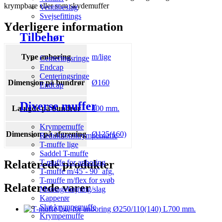
krympbare eller som skydemuffer
Ventilbeslag
Svejsefittings
Yderligere information
Tilbehør
Type anboring
m/lige
Centeringsringe
Endcap
Centeringsringe
Dimension på bundrør
Ø160
Endcap
Diverse muffer
Længde på bundrør
800 mm.
Krympemuffe
Dimension på afgrening
Ø125(160)
Reduktionskrympemuffe
T-muffe lige
Saddel T-muffe
Relaterede produkter
T-muffe for anboring
T-muffe m/45˚- 90˚ afg.
T-muffe m/flex for svøb
Relaterede varer
Montagebøjning/slag
Kapperør
Slut krympemuffe
Krympemuffe