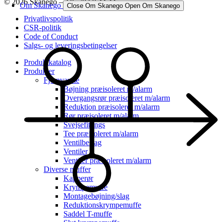
© 2026 Skanego – Tlf. 70 60 44 44
Om Skanego
Close Om Skanego
Open Om Skanego
Privatlivspolitik
CSR-politik
Code of Conduct
Salgs- og leveringsbetingelser
Produktkatalog
Produkter
Fjernvarme
Bøjning præisoleret m/alarm
Overgangsrør præisoleret m/alarm
Reduktion præisoleret m/alarm
Rør præisoleret m/alarm
Svejsefittings
Tee præisoleret m/alarm
Ventilbeslag
Ventiler
Ventiler præisoleret m/alarm
Diverse muffer
Kapperør
Krympemuffe
Montagebøjning/slag
Reduktionskrympemuffe
Saddel T-muffe