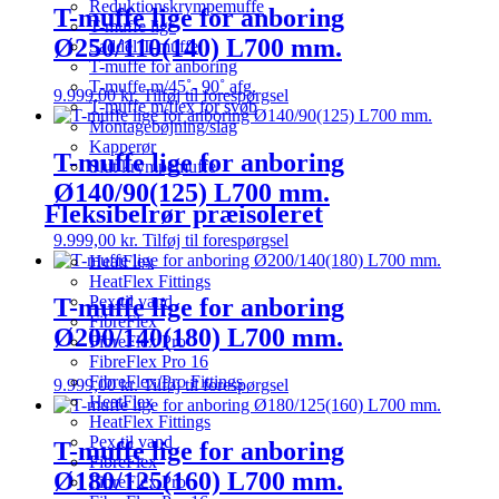
Reduktionskrympemuffe
T-muffe lige for anboring
T-muffe lige
Ø250/110(140) L700 mm.
Saddel T-muffe
T-muffe for anboring
T-muffe m/45˚- 90˚ afg.
9.999,00
kr.
Tilføj til forespørgsel
T-muffe m/flex for svøb
Montagebøjning/slag
Kapperør
T-muffe lige for anboring
Slut krympemuffe
Ø140/90(125) L700 mm.
Fleksibelrør præisoleret
9.999,00
kr.
Tilføj til forespørgsel
HeatFlex
HeatFlex Fittings
Pex til vand
T-muffe lige for anboring
FibreFlex
Ø200/140(180) L700 mm.
FibreFlex Pro
FibreFlex Pro 16
FibreFlex/Pro Fittings
9.999,00
kr.
Tilføj til forespørgsel
HeatFlex
HeatFlex Fittings
Pex til vand
T-muffe lige for anboring
FibreFlex
Ø180/125(160) L700 mm.
FibreFlex Pro