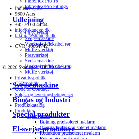
FibreFlex Pro 16
FibreFlex/Pro Fittings
Industrivej 52
9600 Aars
Udlejning
+45 70 60 44 44
info@skanego.dk
Presværktøj
faktura@skanego.dk
Svejsemaskine
Værktøj til fleksibel rør
CVR: 40664742
Muffe værktøj
Presværktøj
Svejsemaskine
Værktøj til fleksibel rør
© 2026 Skanego – Tlf. 70 60 44 44
Muffe værktøj
Privatlivspolitik
CSR-politik
Svejsemaskine
Code of Conduct
Salgs- og leveringsbetingelser
Biogas og Industri
Produktkatalog
Produkter
Special produkter
Fjernvarme
Bøjning præisoleret m/alarm
El-svejse produkter
Overgangsrør præisoleret m/alarm
Reduktion præisoleret m/alarm
Rør præisoleret m/alarm