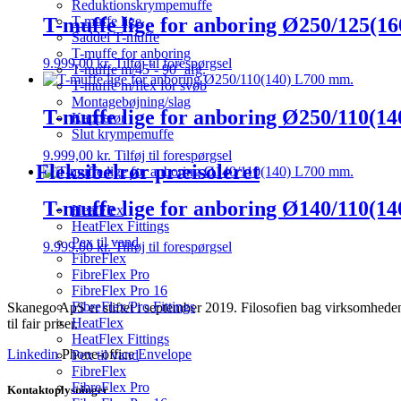
Reduktionskrympemuffe
T-muffe lige for anboring Ø250/125(1
T-muffe lige
Saddel T-muffe
T-muffe for anboring
9.999,00
kr.
Tilføj til forespørgsel
T-muffe m/45˚- 90˚ afg.
T-muffe m/flex for svøb
Montagebøjning/slag
T-muffe lige for anboring Ø250/110(1
Kapperør
Slut krympemuffe
9.999,00
kr.
Tilføj til forespørgsel
Fleksibelrør præisoleret
T-muffe lige for anboring Ø140/110(1
HeatFlex
HeatFlex Fittings
Pex til vand
9.999,00
kr.
Tilføj til forespørgsel
FibreFlex
FibreFlex Pro
FibreFlex Pro 16
FibreFlex/Pro Fittings
Skanego ApS er stiftet i september 2019. Filosofien bag virksomheden e
HeatFlex
til fair priser.
HeatFlex Fittings
Linkedin
Phone-office
Envelope
Pex til vand
FibreFlex
FibreFlex Pro
Kontaktoplysninger