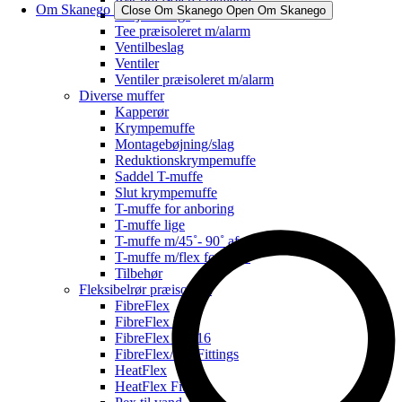
Om Skanego
Close Om Skanego
Open Om Skanego
Svejsefittings
Tee præisoleret m/alarm
Ventilbeslag
Ventiler
Ventiler præisoleret m/alarm
Diverse muffer
Kapperør
Krympemuffe
Montagebøjning/slag
Reduktionskrympemuffe
Saddel T-muffe
Slut krympemuffe
T-muffe for anboring
T-muffe lige
T-muffe m/45˚- 90˚ afg.
T-muffe m/flex for svøb
Tilbehør
Fleksibelrør præisoleret
FibreFlex
FibreFlex Pro
FibreFlex Pro 16
FibreFlex/Pro Fittings
HeatFlex
HeatFlex Fittings