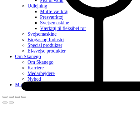
Pex til vand
Udlejning
Muffe værktøj
Presværktøj
Svejsemaskine
Værktøj til fleksibel rør
Svejsemaskine
Biogas og Industri
Special produkter
El-svejse produkter
Om Skanego
Om Skanego
Karriere
Medarbejdere
Nyhed
Min konto