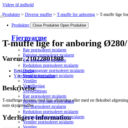
Videre til indhold
Produkter
Diverse muffer
T-muffe for anboring
T-muffe lige f
Produkter
Close Produkter
Open Produkter
Fjernvarme
T-muffe lige for anboring Ø28
Rør præisoleret m/alarm
Bøjning præisoleret m/alarm
Varenr. 21022801808
Tee præisoleret m/alarm
Reduktion præisoleret m/alarm
Overgangsrør præisoleret m/alarm
Beskrivelse
Ventiler præisoleret m/alarm
Yderligere information
Ventiler
Ventilbeslag
Beskrivelse
Svejsefittings
Rør præisoleret m/alarm
T-mufferne leveres med lige afgrening eller med en fleksibel afgrenin
Bøjning præisoleret m/alarm
som skydemuffer
Tee præisoleret m/alarm
Reduktion præisoleret m/alarm
Yderligere information
Overgangsrør præisoleret m/alarm
Ventiler præisoleret m/alarm
Ventiler