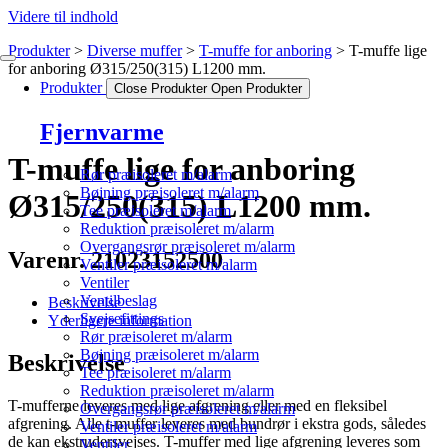
Videre til indhold
Produkter
Diverse muffer
T-muffe for anboring
T-muffe lige
for anboring Ø315/250(315) L1200 mm.
Produkter
Close Produkter
Open Produkter
Fjernvarme
T-muffe lige for anboring
Rør præisoleret m/alarm
Bøjning præisoleret m/alarm
Ø315/250(315) L1200 mm.
Tee præisoleret m/alarm
Reduktion præisoleret m/alarm
Overgangsrør præisoleret m/alarm
Varenr. 21023152500
Ventiler præisoleret m/alarm
Ventiler
Ventilbeslag
Beskrivelse
Svejsefittings
Yderligere information
Rør præisoleret m/alarm
Bøjning præisoleret m/alarm
Beskrivelse
Tee præisoleret m/alarm
Reduktion præisoleret m/alarm
T-mufferne leveres med lige afgrening eller med en fleksibel
Overgangsrør præisoleret m/alarm
afgrening. Alle t-muffer leveres med bundrør i ekstra gods, således
Ventiler præisoleret m/alarm
de kan ekstrudersvejses. T-muffer med lige afgrening leveres som
Ventiler