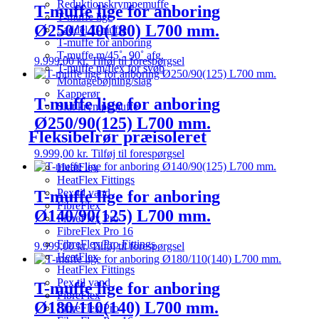
Reduktionskrympemuffe
T-muffe lige for anboring
T-muffe lige
Ø250/140(180) L700 mm.
Saddel T-muffe
T-muffe for anboring
T-muffe m/45˚- 90˚ afg.
9.999,00
kr.
Tilføj til forespørgsel
T-muffe m/flex for svøb
Montagebøjning/slag
Kapperør
T-muffe lige for anboring
Slut krympemuffe
Ø250/90(125) L700 mm.
Fleksibelrør præisoleret
9.999,00
kr.
Tilføj til forespørgsel
HeatFlex
HeatFlex Fittings
Pex til vand
T-muffe lige for anboring
FibreFlex
Ø140/90(125) L700 mm.
FibreFlex Pro
FibreFlex Pro 16
FibreFlex/Pro Fittings
9.999,00
kr.
Tilføj til forespørgsel
HeatFlex
HeatFlex Fittings
Pex til vand
T-muffe lige for anboring
FibreFlex
Ø180/110(140) L700 mm.
FibreFlex Pro