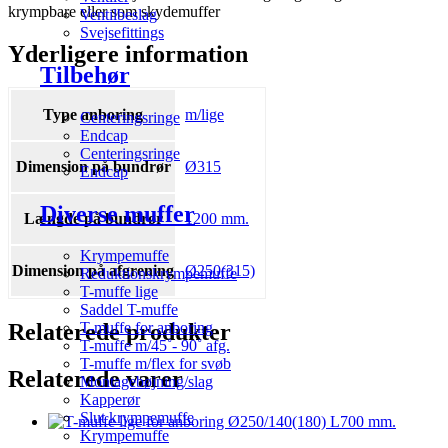
krympbare eller som skydemuffer
Ventilbeslag
Svejsefittings
Yderligere information
Tilbehør
Type anboring
m/lige
Centeringsringe
Endcap
Centeringsringe
Dimension på bundrør
Ø315
Endcap
Diverse muffer
Længde på bundrør
1200 mm.
Krympemuffe
Dimension på afgrening
Ø250(315)
Reduktionskrympemuffe
T-muffe lige
Saddel T-muffe
Relaterede produkter
T-muffe for anboring
T-muffe m/45˚- 90˚ afg.
T-muffe m/flex for svøb
Relaterede varer
Montagebøjning/slag
Kapperør
Slut krympemuffe
Krympemuffe