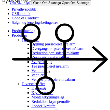
© 2026 Skanego – Tlf. 70 60 44 44
Om Skanego
Close Om Skanego
Open Om Skanego
Privatlivspolitik
CSR-politik
Code of Conduct
Salgs- og leveringsbetingelser
Produktkatalog
Produkter
Fjernvarme
Bøjning præisoleret m/alarm
Overgangsrør præisoleret m/alarm
Reduktion præisoleret m/alarm
Rør præisoleret m/alarm
Svejsefittings
Tee præisoleret m/alarm
Ventilbeslag
Ventiler
Ventiler præisoleret m/alarm
Diverse muffer
Kapperør
Krympemuffe
Montagebøjning/slag
Reduktionskrympemuffe
Saddel T-muffe