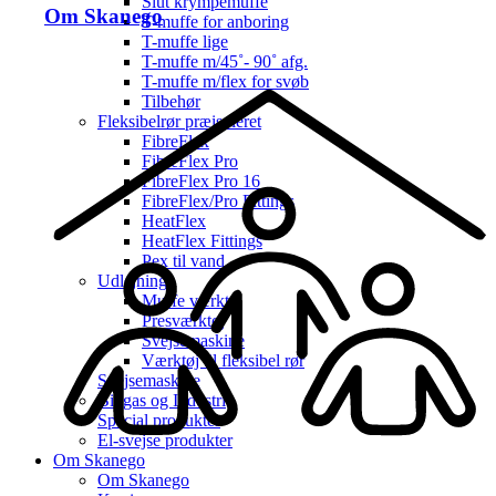
Slut krympemuffe
Om Skanego
T-muffe for anboring
T-muffe lige
T-muffe m/45˚- 90˚ afg.
T-muffe m/flex for svøb
Tilbehør
Fleksibelrør præisoleret
FibreFlex
FibreFlex Pro
FibreFlex Pro 16
FibreFlex/Pro Fittings
HeatFlex
HeatFlex Fittings
Pex til vand
Udlejning
Muffe værktøj
Presværktøj
Svejsemaskine
Værktøj til fleksibel rør
Svejsemaskine
Biogas og Industri
Special produkter
El-svejse produkter
Om Skanego
Om Skanego