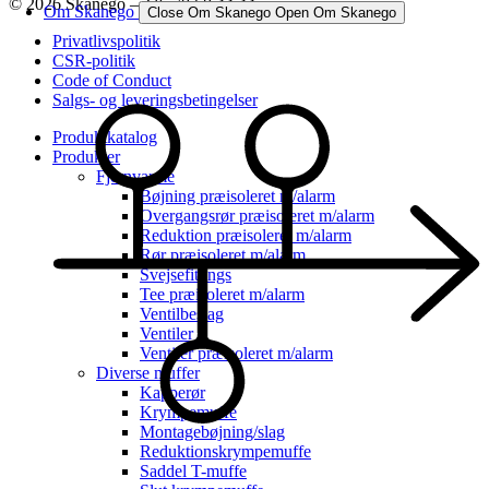
© 2026 Skanego – Tlf. 70 60 44 44
Om Skanego
Close Om Skanego
Open Om Skanego
Privatlivspolitik
CSR-politik
Code of Conduct
Salgs- og leveringsbetingelser
Produktkatalog
Produkter
Fjernvarme
Bøjning præisoleret m/alarm
Overgangsrør præisoleret m/alarm
Reduktion præisoleret m/alarm
Rør præisoleret m/alarm
Svejsefittings
Tee præisoleret m/alarm
Ventilbeslag
Ventiler
Ventiler præisoleret m/alarm
Diverse muffer
Kapperør
Krympemuffe
Montagebøjning/slag
Reduktionskrympemuffe
Saddel T-muffe