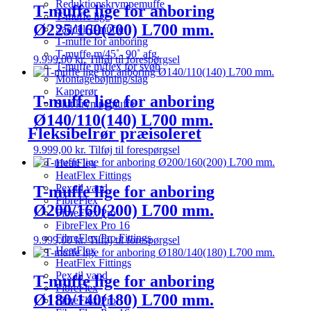
Reduktionskrympemuffe
T-muffe lige for anboring
T-muffe lige
Ø225/160(200) L700 mm.
Saddel T-muffe
T-muffe for anboring
T-muffe m/45˚- 90˚ afg.
9.999,00
kr.
Tilføj til forespørgsel
T-muffe m/flex for svøb
Montagebøjning/slag
Kapperør
T-muffe lige for anboring
Slut krympemuffe
Ø140/110(140) L700 mm.
Fleksibelrør præisoleret
9.999,00
kr.
Tilføj til forespørgsel
HeatFlex
HeatFlex Fittings
Pex til vand
T-muffe lige for anboring
FibreFlex
Ø200/160(200) L700 mm.
FibreFlex Pro
FibreFlex Pro 16
FibreFlex/Pro Fittings
9.999,00
kr.
Tilføj til forespørgsel
HeatFlex
HeatFlex Fittings
Pex til vand
T-muffe lige for anboring
FibreFlex
Ø180/140(180) L700 mm.
FibreFlex Pro