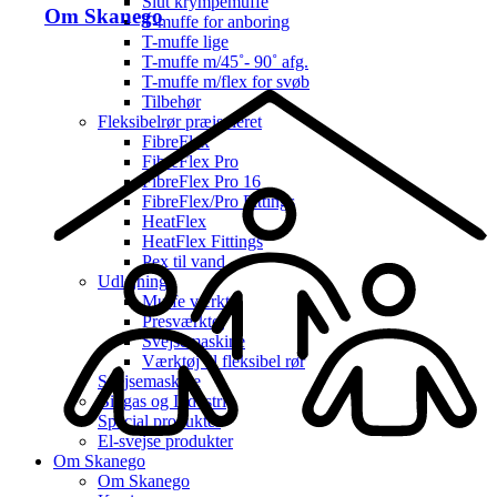
Slut krympemuffe
Om Skanego
T-muffe for anboring
T-muffe lige
T-muffe m/45˚- 90˚ afg.
T-muffe m/flex for svøb
Tilbehør
Fleksibelrør præisoleret
FibreFlex
FibreFlex Pro
FibreFlex Pro 16
FibreFlex/Pro Fittings
HeatFlex
HeatFlex Fittings
Pex til vand
Udlejning
Muffe værktøj
Presværktøj
Svejsemaskine
Værktøj til fleksibel rør
Svejsemaskine
Biogas og Industri
Special produkter
El-svejse produkter
Om Skanego
Om Skanego