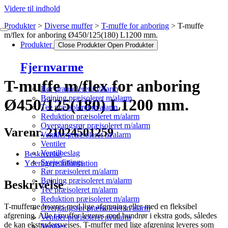
Videre til indhold
Produkter
Diverse muffer
T-muffe for anboring
T-muffe
m/flex for anboring Ø450/125(180) L1200 mm.
Produkter
Close Produkter
Open Produkter
Fjernvarme
T-muffe m/flex for anboring
Rør præisoleret m/alarm
Bøjning præisoleret m/alarm
Ø450/125(180) L1200 mm.
Tee præisoleret m/alarm
Reduktion præisoleret m/alarm
Overgangsrør præisoleret m/alarm
Varenr. 21024501259
Ventiler præisoleret m/alarm
Ventiler
Ventilbeslag
Beskrivelse
Svejsefittings
Yderligere information
Rør præisoleret m/alarm
Bøjning præisoleret m/alarm
Beskrivelse
Tee præisoleret m/alarm
Reduktion præisoleret m/alarm
T-mufferne leveres med lige afgrening eller med en fleksibel
Overgangsrør præisoleret m/alarm
afgrening. Alle t-muffer leveres med bundrør i ekstra gods, således
Ventiler præisoleret m/alarm
de kan ekstrudersvejses. T-muffer med lige afgrening leveres som
Ventiler